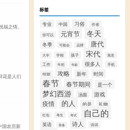
标签
习俗
专业
中国
作者
祝福之情。
冬天
元宵节
你可以
唐代
冬季
可能会
品牌
宋代
孩子
学校
大学
寓意
很多人
工作
手机
年初
年龄
攻略
新年
时间
技能
,鲜花是人们
春节
春节期间
是一个
梦幻西游
游戏
汤圆
的人
疫情
的是
礼物
自己的
考生
红包
考试
诗人
英语
诗词
装备
中国农历新