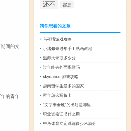
还不
都是
猜你想看的文章
乌夜啼游戏攻略
节期间的文
小猪佩奇过年手工贴画教程
温师大录取多少分
过年能去外面唱歌吗
skydancer游戏攻略
越南留学生最多的国家
拜年怎么写贺卡
万年的青年
“文字未全讹”的出处是哪里
职业资格证书什么用
中考体育立定跳远多少米满分