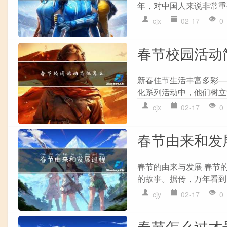
年，对中国人来说非常重
cjx
02-17
0
春节校园活动
新春佳节生活丰富多彩—
化系列活动中，他们树立“
cjx
02-17
0
春节由来和发
春节的由来与发展 春节
的故事。据传，万年看到
cjy
02-17
0
春节怎么过才