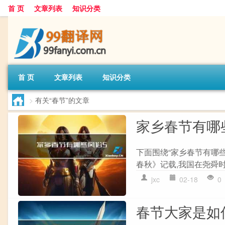
首 页
文章列表
知识分类
首 页
文章列表
知识分类
>
有关“春节”的文章
家乡春节有哪
下面围绕“家乡春节有哪些
春秋》记载,我国在尧舜时
jxc
02-18
0
春节大家是如