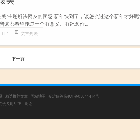
最美”主题解决网友的困惑 新年快到了，该怎么过这个新年才好呢?
普遍都希望能过一个有意义、有纪念价...
7
文章列表
下一页
录
|
精选推荐文章
|
网站地图
|
疑难解答
陕ICP备05011414号
，我们会及时纠正，谢谢