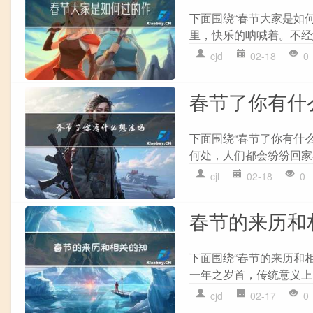
下面围绕“春节大家是如
里，快乐的呐喊着。不经
cjd
02-18
0
春节了你有什
下面围绕“春节了你有什
何处，人们都会纷纷回家
cjl
02-18
0
春节的来历和
下面围绕“春节的来历和
一年之岁首，传统意义上的
cjd
02-17
0