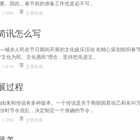
要。因此，春节前的准备工作也是必不可...
584
文章列表
简讯怎么写
—城乡人民在节日期间开展的文化娱乐活动 在精心策划组织春
文化为民、文化惠民”理念，坚持把先进文...
818
文章列表
展过程
的由来和传说有多种版本。一个传说是关于商朝国君祖乙和名叫
当时节令混乱，决定制定一个准确的节令...
292
文章列表
最美