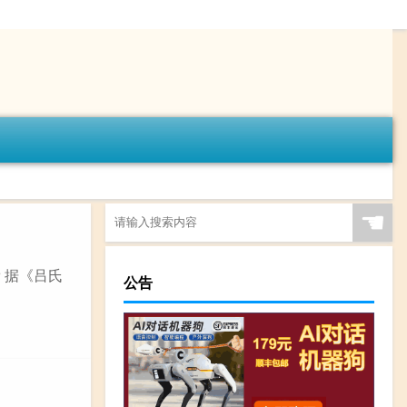
☚
 据《吕氏
公告