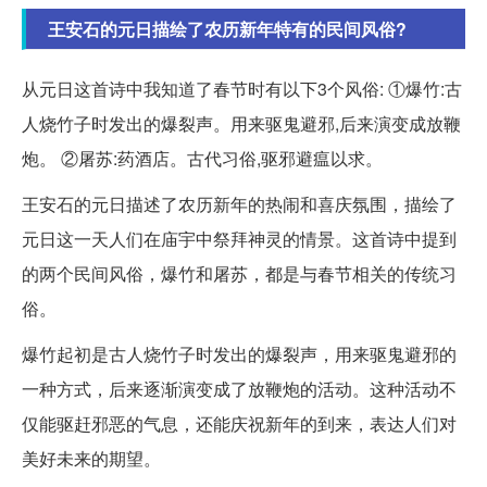
王安石的元日描绘了农历新年特有的民间风俗?
从元日这首诗中我知道了春节时有以下3个风俗: ①爆竹:古
人烧竹子时发出的爆裂声。用来驱鬼避邪,后来演变成放鞭
炮。 ②屠苏:药酒店。古代习俗,驱邪避瘟以求。
王安石的元日描述了农历新年的热闹和喜庆氛围，描绘了
元日这一天人们在庙宇中祭拜神灵的情景。这首诗中提到
的两个民间风俗，爆竹和屠苏，都是与春节相关的传统习
俗。
爆竹起初是古人烧竹子时发出的爆裂声，用来驱鬼避邪的
一种方式，后来逐渐演变成了放鞭炮的活动。这种活动不
仅能驱赶邪恶的气息，还能庆祝新年的到来，表达人们对
美好未来的期望。