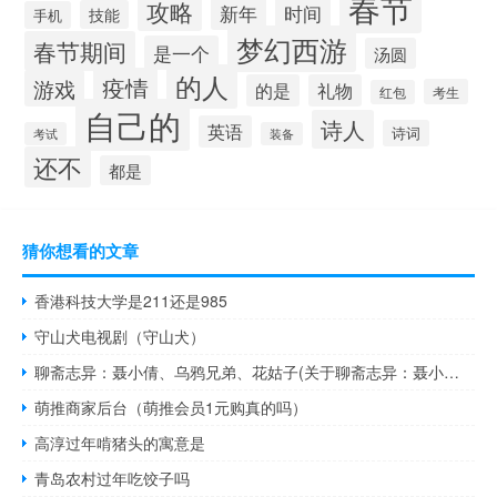
春节
攻略
新年
时间
技能
手机
梦幻西游
春节期间
是一个
汤圆
的人
疫情
游戏
的是
礼物
考生
红包
自己的
诗人
英语
诗词
考试
装备
还不
都是
猜你想看的文章
香港科技大学是211还是985
守山犬电视剧（守山犬）
聊斋志异：聂小倩、乌鸦兄弟、花姑子(关于聊斋志异：聂小倩、乌鸦兄弟、花姑子简述)
萌推商家后台（萌推会员1元购真的吗）
高淳过年啃猪头的寓意是
青岛农村过年吃饺子吗