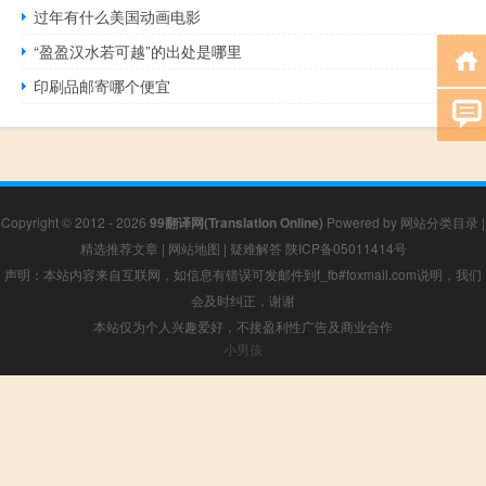
过年有什么美国动画电影
“盈盈汉水若可越”的出处是哪里
印刷品邮寄哪个便宜
Copyright © 2012 - 2026
99翻译网(Translation Online)
Powered by
网站分类目录
|
精选推荐文章
|
网站地图
|
疑难解答
陕ICP备05011414号
声明：本站内容来自互联网，如信息有错误可发邮件到f_fb#foxmail.com说明，我们
会及时纠正，谢谢
本站仅为个人兴趣爱好，不接盈利性广告及商业合作
小男孩