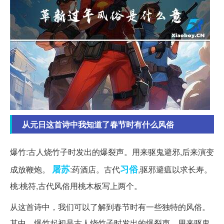
从元日这首诗中我知道了春节时有什么风俗
爆竹:古人烧竹子时发出的爆裂声。用来驱鬼避邪,后来演变
屠苏
习俗
成放鞭炮。
:药酒店。古代
,驱邪避瘟以求长寿。
桃:桃符,古代风俗用桃木板写上两个。
从这首诗中，我们可以了解到春节时有一些独特的风俗。
其中，爆竹起初是古人烧竹子时发出的爆裂声，用来驱鬼