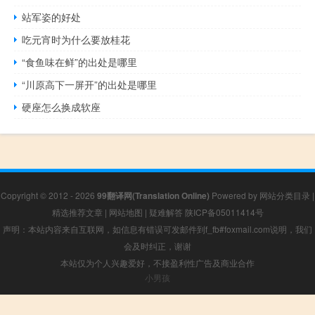
站军姿的好处
吃元宵时为什么要放桂花
“食鱼味在鲜”的出处是哪里
“川原高下一屏开”的出处是哪里
硬座怎么换成软座
Copyright © 2012 - 2026
99翻译网(Translation Online)
Powered by
网站分类目录
|
精选推荐文章
|
网站地图
|
疑难解答
陕ICP备05011414号
声明：本站内容来自互联网，如信息有错误可发邮件到f_fb#foxmail.com说明，我们
会及时纠正，谢谢
本站仅为个人兴趣爱好，不接盈利性广告及商业合作
小男孩