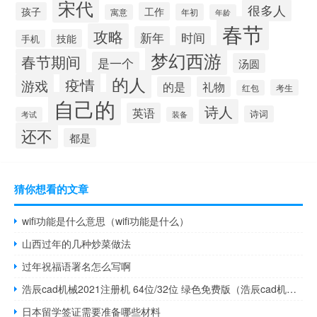
宋代
很多人
孩子
工作
年初
寓意
年龄
春节
攻略
新年
时间
技能
手机
梦幻西游
春节期间
是一个
汤圆
的人
疫情
游戏
的是
礼物
考生
红包
自己的
诗人
英语
诗词
考试
装备
还不
都是
猜你想看的文章
wifi功能是什么意思（wifi功能是什么）
山西过年的几种炒菜做法
过年祝福语署名怎么写啊
浩辰cad机械2021注册机 64位/32位 绿色免费版（浩辰cad机械2021注册机 64位/32位 绿色免费版功能简介）
日本留学签证需要准备哪些材料