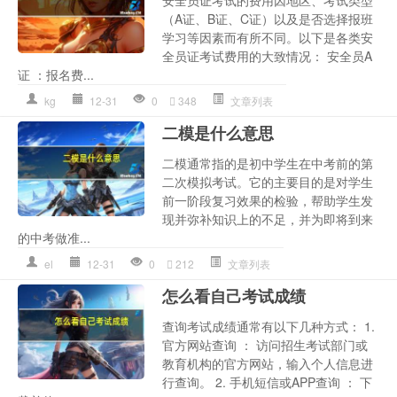
安全员证考试的费用因地区、考试类型
（A证、B证、C证）以及是否选择报班
学习等因素而有所不同。以下是各类安
全员证考试费用的大致情况： 安全员A
证 ：报名费...
kg
12-31
0
348
文章列表
二模是什么意思
二模通常指的是初中学生在中考前的第
二次模拟考试。它的主要目的是对学生
前一阶段复习效果的检验，帮助学生发
现并弥补知识上的不足，并为即将到来
的中考做准...
el
12-31
0
212
文章列表
怎么看自己考试成绩
查询考试成绩通常有以下几种方式： 1.
官方网站查询 ： 访问招生考试部门或
教育机构的官方网站，输入个人信息进
行查询。 2. 手机短信或APP查询 ： 下