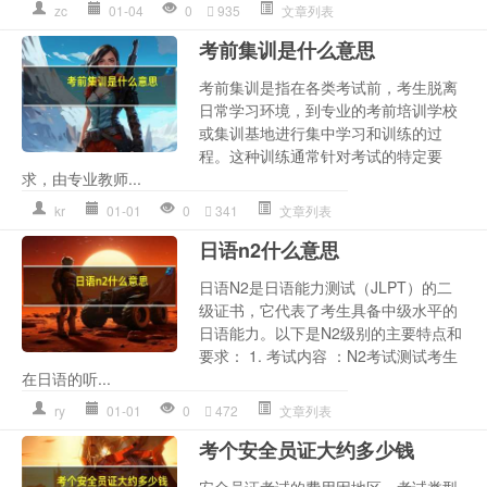
zc
01-04
0
935
文章列表
考前集训是什么意思
考前集训是指在各类考试前，考生脱离
日常学习环境，到专业的考前培训学校
或集训基地进行集中学习和训练的过
程。这种训练通常针对考试的特定要
求，由专业教师...
kr
01-01
0
341
文章列表
日语n2什么意思
日语N2是日语能力测试（JLPT）的二
级证书，它代表了考生具备中级水平的
日语能力。以下是N2级别的主要特点和
要求： 1. 考试内容 ：N2考试测试考生
在日语的听...
ry
01-01
0
472
文章列表
考个安全员证大约多少钱