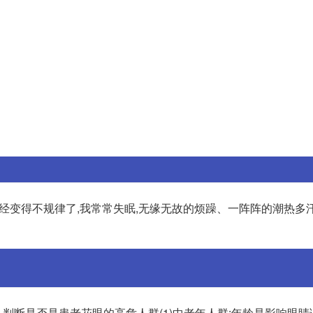
已经变得不规律了,我常常失眠,无缘无故的烦躁、一阵阵的潮热多汗
、判断是否是患老花眼的高危人群(1)中老年人群:年龄是影响眼