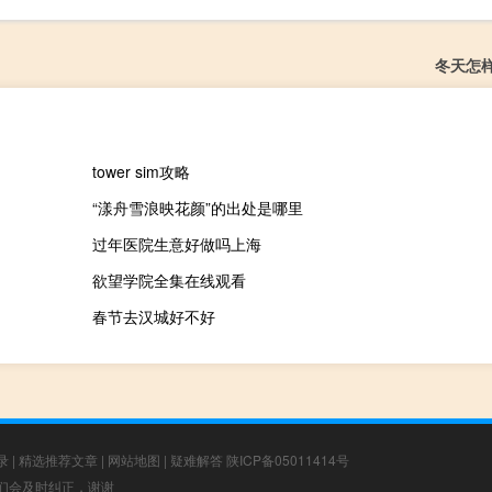
冬天怎
tower sim攻略
“漾舟雪浪映花颜”的出处是哪里
过年医院生意好做吗上海
欲望学院全集在线观看
春节去汉城好不好
录
|
精选推荐文章
|
网站地图
|
疑难解答
陕ICP备05011414号
，我们会及时纠正，谢谢