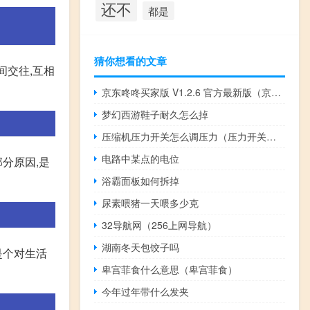
还不
都是
猜你想看的文章
间交往,互相
京东咚咚买家版 V1.2.6 官方最新版（京东咚咚买家版 V1.2.6 官方最新版功能简介）
梦幻西游鞋子耐久怎么掉
压缩机压力开关怎么调压力（压力开关怎么调压力）
电路中某点的电位
分原因,是
浴霸面板如何拆掉
尿素喂猪一天喂多少克
32导航网（256上网导航）
湖南冬天包饺子吗
是个对生活
卑宫菲食什么意思（卑宫菲食）
今年过年带什么发夹