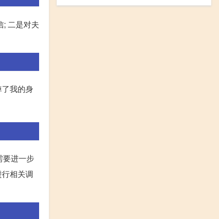
信; 二是对夫
掉‬了我的身
需要进一步
进行相关调