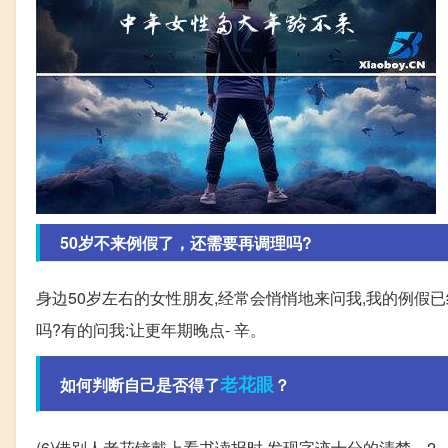
50岁不来例假了，还需要再调理吗?
身边50岁左右的女性朋友,经常会悄悄地来问我,我的例假
吗?有的问我:让更年期晚点- 辛。
老花眼
如何判断自己是否得了
？
(6)借别人老花镜戴上看书读报时,发现字迹十分的清楚。2