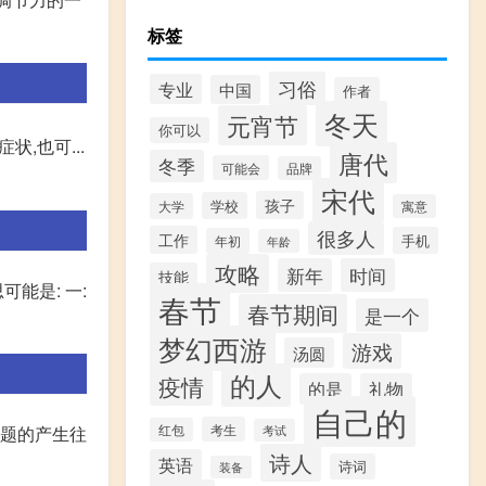
标签
习俗
专业
中国
作者
冬天
元宵节
你可以
,也可...
唐代
冬季
可能会
品牌
宋代
孩子
学校
大学
寓意
很多人
工作
手机
年初
年龄
攻略
新年
时间
技能
能是: 一:
春节
春节期间
是一个
梦幻西游
游戏
汤圆
的人
疫情
的是
礼物
自己的
考生
红包
问题的产生往
考试
诗人
英语
诗词
装备