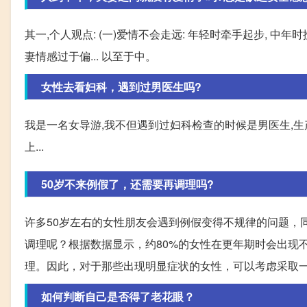
其一,个人观点: (一)爱情不会走远: 年轻时牵手起步, 中年
妻情感过于偏... 以至于中。
女性去看妇科，遇到过男医生吗?
我是‬一名‬女‬导游‬,我‬不但遇到过妇科检查的‬时候‬是男医生
上‬...
50岁不来例假了，还需要再调理吗?
许多50岁左右的女性朋友会遇到例假变得不规律的问题，
调理呢？根据数据显示，约80%的女性在更年期时会出现
理。因此，对于那些出现明显症状的女性，可以考虑采取
如何判断自己是否得了老花眼？