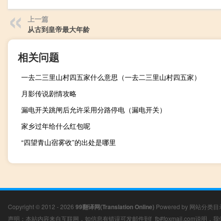
上一篇
从古到皇帝最大年龄
相关问题
一去二三里山村四五家什么意思（一去二三里山村四五家）
月影传说剧情攻略
漏电开关跳闸后允许采用分路停电（漏电开关）
家乡过年给什么红包呢
“四望青山宿雾收”的出处是哪里
Copyright © 2012 - 2026
99翻译网(Translation Online)
Powered by
网站分类目
声明：本站内容来自互联网，如信息有错误可发邮件到f_fb#foxmail.com说明