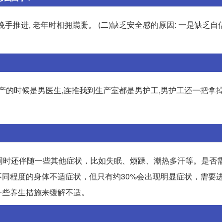
时挽手推进, 老年时相拥蹒跚。 (二)缺乏安全感的原因: 一是缺乏自
,生产的时候是男医生,连推我到生产室都是男护工,男护工‬还‬一把‬拿‬
同时还伴随一些其他症状，比如失眠、烦躁、潮热多汗等。是否
不同程度的身体不适症状，但只有约30%会出现明显症状，需要
一些养生措施来缓解不适。