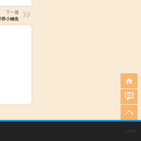
下一篇
样养小鲫鱼
小男孩