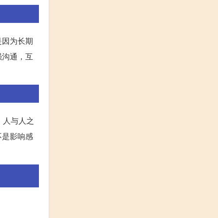
是因为长期
强沟通，互
。人与人之
不是影响感