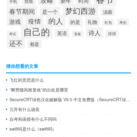
攻略
新年
时间
技能
手机
梦幻西游
春节期间
是一个
汤圆
的人
疫情
游戏
的是
礼物
考生
红包
自己的
诗人
英语
诗词
考试
装备
还不
都是
猜你想看的文章
飞红的意思是什么
“舞势随风散复收”的出处是哪里
SecureCRT绿色汉化破解版 V9.0 中文免费版（SecureCRT绿色汉化破解版 V9.0 中文免费版功能简介）
元宵有什么谜底
自考和函授有什么不同吗
swift码是什么（swift码）