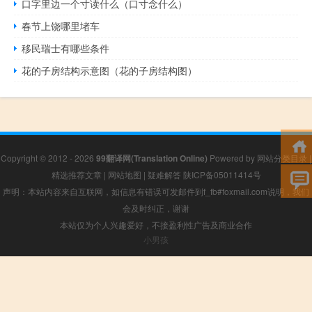
口字里边一个寸读什么（口寸念什么）
春节上饶哪里堵车
移民瑞士有哪些条件
花的子房结构示意图（花的子房结构图）
Copyright © 2012 - 2026
99翻译网(Translation Online)
Powered by
网站分类目录
|
精选推荐文章
|
网站地图
|
疑难解答
陕ICP备05011414号
声明：本站内容来自互联网，如信息有错误可发邮件到f_fb#foxmail.com说明，我们
会及时纠正，谢谢
本站仅为个人兴趣爱好，不接盈利性广告及商业合作
小男孩