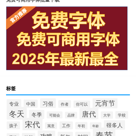
标签
元宵节
习俗
专业
中国
作者
你可以
冬天
唐代
冬季
学校
可能会
大学
品牌
宋代
很多人
孩子
工作
年初
寓意
年龄
春节