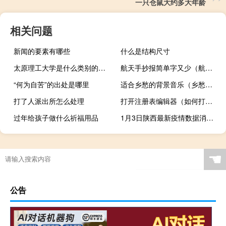
一只仓鼠大约多大年龄
相关问题
新闻的要素有哪些
什么是结构尺寸
太原理工大学是什么类别的学校
航天手抄报简单字又少（航天手抄报）
“何为自苦”的出处是哪里
适合乡愁的背景音乐（乡愁背景音乐纯音乐）
打了人派出所怎么处理
打开注册表编辑器（如何打开注册表编辑器）
过年给孩子做什么祈福用品
1月3日陕西最新疫情数据消息动态 中国红基会：43名队员组成的“中国红十字救护转运队”从武汉驰援西安
☚
公告