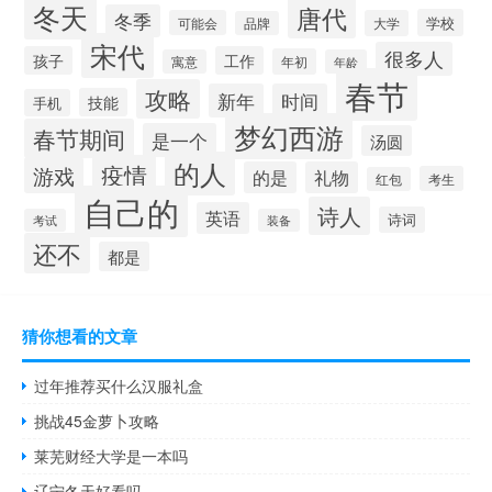
冬天
唐代
冬季
学校
可能会
大学
品牌
宋代
很多人
孩子
工作
年初
寓意
年龄
春节
攻略
新年
时间
技能
手机
梦幻西游
春节期间
是一个
汤圆
的人
疫情
游戏
的是
礼物
考生
红包
自己的
诗人
英语
诗词
考试
装备
还不
都是
猜你想看的文章
过年推荐买什么汉服礼盒
挑战45金萝卜攻略
莱芜财经大学是一本吗
辽宁冬天好看吗