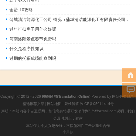
金蛋-10攻略
蒲城清洁能源化工公司 概况（蒲城清洁能源化工有限责任公司官网）
过年打扫房子用什么好呢
河南洛阳景点春节免费吗
什么是程序性知识
过期的托福成绩能查到吗
Copyright © 2012 - 2026
99翻译网(Translation Online)
Powered by
网站分类目录
|
精选推荐文章
|
网站地图
|
疑难解答
陕ICP备05011414号
声明：本站内容来自互联网，如信息有错误可发邮件到f_fb#foxmail.com说明，我们
会及时纠正，谢谢
本站仅为个人兴趣爱好，不接盈利性广告及商业合作
小男孩