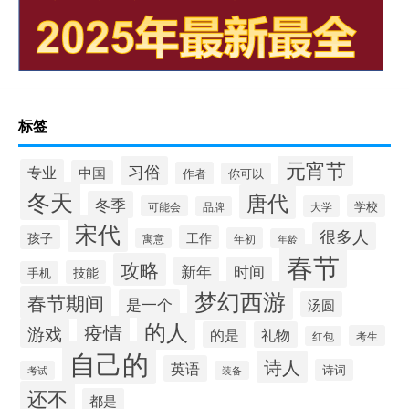
标签
元宵节
习俗
专业
中国
作者
你可以
冬天
唐代
冬季
学校
可能会
大学
品牌
宋代
很多人
孩子
工作
年初
寓意
年龄
春节
攻略
新年
时间
技能
手机
梦幻西游
春节期间
是一个
汤圆
的人
疫情
游戏
的是
礼物
考生
红包
自己的
诗人
英语
诗词
考试
装备
还不
都是