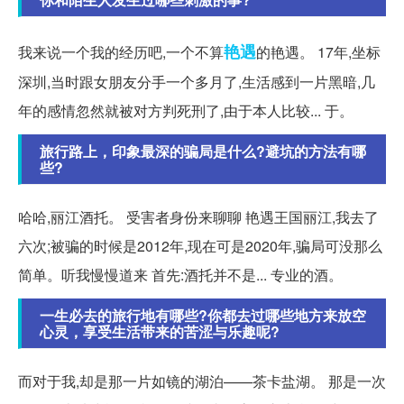
艳遇
我来说一个我的经历吧,一个不算
的艳遇。 17年,坐标
深圳,当时跟女朋友分手一个多月了,生活感到一片黑暗,几
年的感情忽然就被对方判死刑了,由于本人比较... 于。
旅行路上，印象最深的骗局是什么?避坑的方法有哪
些?
哈哈,丽江酒托。 受害者身份来聊聊 艳遇王国丽江,我去了
六次;被骗的时候是2012年,现在可是2020年,骗局可没那么
简单。听我慢慢道来 首先:酒托并不是... 专业的酒。
一生必去的旅行地有哪些?你都去过哪些地方来放空
心灵，享受生活带来的苦涩与乐趣呢?
而对于我,却是那一片如镜的湖泊——茶卡盐湖。 那是一次