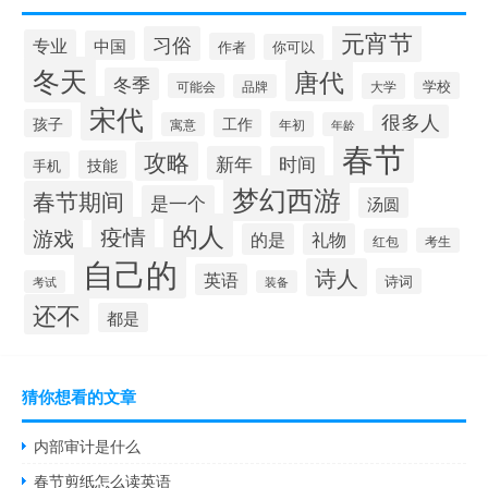
元宵节
习俗
专业
中国
作者
你可以
冬天
唐代
冬季
学校
可能会
大学
品牌
宋代
很多人
孩子
工作
年初
寓意
年龄
春节
攻略
新年
时间
技能
手机
梦幻西游
春节期间
是一个
汤圆
的人
疫情
游戏
的是
礼物
考生
红包
自己的
诗人
英语
诗词
考试
装备
还不
都是
猜你想看的文章
内部审计是什么
春节剪纸怎么读英语