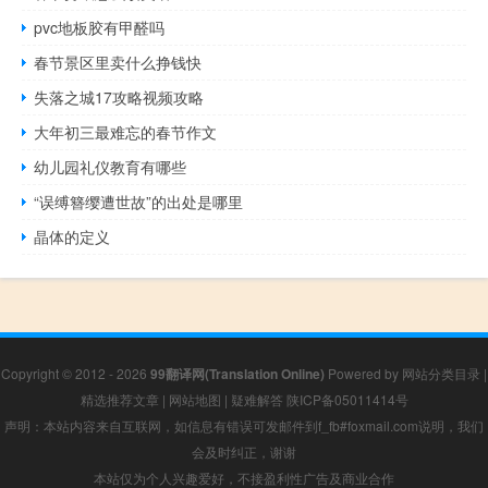
pvc地板胶有甲醛吗
春节景区里卖什么挣钱快
失落之城17攻略视频攻略
大年初三最难忘的春节作文
幼儿园礼仪教育有哪些
“误缚簪缨遭世故”的出处是哪里
晶体的定义
Copyright © 2012 - 2026
99翻译网(Translation Online)
Powered by
网站分类目录
|
精选推荐文章
|
网站地图
|
疑难解答
陕ICP备05011414号
声明：本站内容来自互联网，如信息有错误可发邮件到f_fb#foxmail.com说明，我们
会及时纠正，谢谢
本站仅为个人兴趣爱好，不接盈利性广告及商业合作