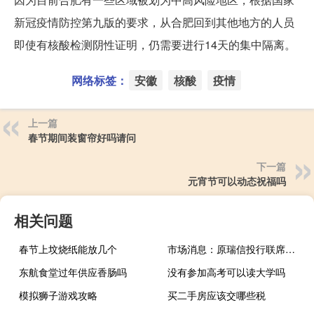
新冠疫情防控第九版的要求，从合肥回到其他地方的人员
即使有核酸检测阴性证明，仍需要进行14天的集中隔离。
网络标签：
安徽
核酸
疫情
上一篇
春节期间装窗帘好吗请问
下一篇
元宵节可以动态祝福吗
相关问题
春节上坟烧纸能放几个
市场消息：原瑞信投行联席主管David Miller将加入桑坦德银行
东航食堂过年供应香肠吗
没有参加高考可以读大学吗
模拟狮子游戏攻略
买二手房应该交哪些税