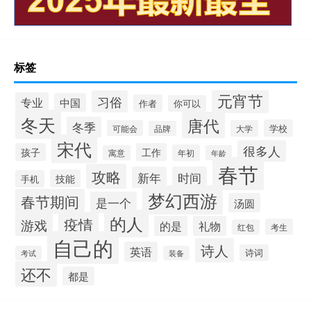
标签
元宵节
习俗
专业
中国
作者
你可以
冬天
唐代
冬季
学校
可能会
大学
品牌
宋代
很多人
孩子
工作
年初
寓意
年龄
春节
攻略
新年
时间
技能
手机
梦幻西游
春节期间
是一个
汤圆
的人
疫情
游戏
的是
礼物
考生
红包
自己的
诗人
英语
诗词
考试
装备
还不
都是