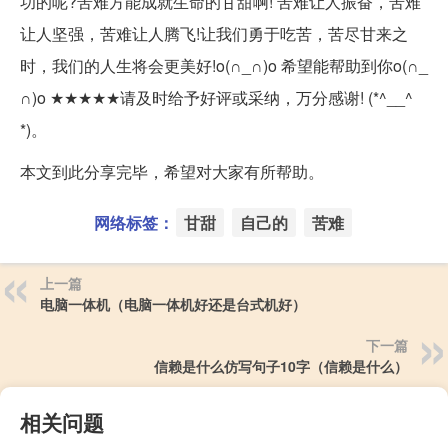
功的呢?苦难方能成就生命的甘甜啊! 苦难让人振奋，苦难
让人坚强，苦难让人腾飞!让我们勇于吃苦，苦尽甘来之
时，我们的人生将会更美好!o(∩_∩)o 希望能帮助到你o(∩_
∩)o ★★★★★请及时给予好评或采纳，万分感谢! (*^__^
*)。
本文到此分享完毕，希望对大家有所帮助。
网络标签：
甘甜
自己的
苦难
上一篇
电脑一体机（电脑一体机好还是台式机好）
下一篇
信赖是什么仿写句子10字（信赖是什么）
相关问题