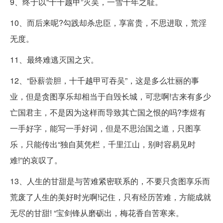
9、终于以“十千越甲”灭吴，一雪十年之耻。
10、而后来呢?勾践却杀忠臣，享富贵，不思进取，荒淫
无度。
11、最终难逃灭国之灾。
12、“卧薪尝胆，十千越甲可吞吴”，这是多么壮丽的事
业，但是贪图享乐却相当于自毁长城，可悲啊!古来有多少
亡国君主，不是因为这样而导致其亡国之恨的吗?李煜有
一手好字，能写一手好词，但是不思治国之道，只图享
乐，只能传出“独自莫凭栏，千里江山，别时容易见时
难!”的哀叹了。
13、人生的甘甜是与苦难紧密联系的，不要只贪图享乐而
荒废了人生的美好时光啊!记住，只有经历苦难，方能成就
无尽的甘甜! “宝剑锋从磨砺出，梅花香自苦寒来。