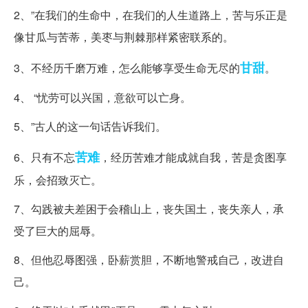
2、”在我们的生命中，在我们的人生道路上，苦与乐正是
像甘瓜与苦蒂，美枣与荆棘那样紧密联系的。
甘甜
3、不经历千磨万难，怎么能够享受生命无尽的
。
4、 “忧劳可以兴国，意欲可以亡身。
5、”古人的这一句话告诉我们。
苦难
6、只有不忘
，经历苦难才能成就自我，苦是贪图享
乐，会招致灭亡。
7、勾践被夫差困于会稽山上，丧失国土，丧失亲人，承
受了巨大的屈辱。
8、但他忍辱图强，卧薪赏胆，不断地警戒自己，改进自
己。