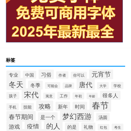
标签
元宵节
习俗
专业
中国
作者
你可以
冬天
唐代
冬季
学校
可能会
大学
品牌
宋代
很多人
孩子
工作
年初
寓意
年龄
春节
攻略
新年
时间
技能
手机
梦幻西游
春节期间
是一个
汤圆
的人
疫情
游戏
的是
礼物
考生
红包