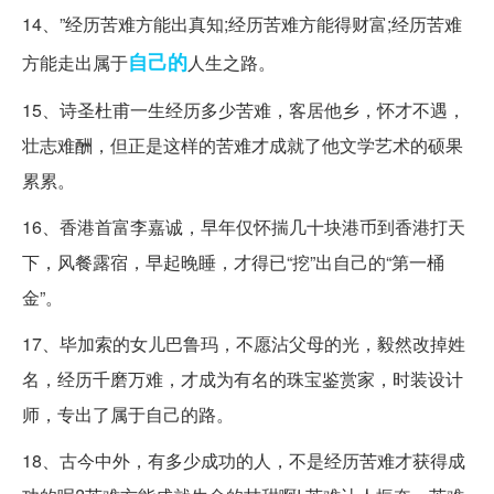
14、”经历苦难方能出真知;经历苦难方能得财富;经历苦难
自己的
方能走出属于
人生之路。
15、诗圣杜甫一生经历多少苦难，客居他乡，怀才不遇，
壮志难酬，但正是这样的苦难才成就了他文学艺术的硕果
累累。
16、香港首富李嘉诚，早年仅怀揣几十块港币到香港打天
下，风餐露宿，早起晚睡，才得已“挖”出自己的“第一桶
金”。
17、毕加索的女儿巴鲁玛，不愿沾父母的光，毅然改掉姓
名，经历千磨万难，才成为有名的珠宝鉴赏家，时装设计
师，专出了属于自己的路。
18、古今中外，有多少成功的人，不是经历苦难才获得成