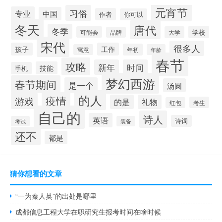
元宵节
习俗
专业
中国
作者
你可以
冬天
唐代
冬季
学校
可能会
大学
品牌
宋代
很多人
孩子
工作
年初
寓意
年龄
春节
攻略
新年
时间
技能
手机
梦幻西游
春节期间
是一个
汤圆
的人
疫情
游戏
的是
礼物
考生
红包
自己的
诗人
英语
诗词
考试
装备
还不
都是
猜你想看的文章
“一为秦人英”的出处是哪里
成都信息工程大学在职研究生报考时间在啥时候