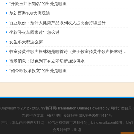
“开於玉井旧知名”的出处是哪里
梦幻西游109大唐玩法
百亚股份：预计大健康产品系列收入占比会持续提升
坐软卧火车回家过年怎么过
女生冬天都这么穿
牧童骑黄牛歌声振林樾是哪首诗（关于牧童骑黄牛歌声振林樾是哪首诗的介绍）
市场消息：以色列下令立即切断加沙供水
“如今款款渐投玄”的出处是哪里
Copyright © 2012 - 2026
99翻译网(Translation Online)
Powered by
网站分类目录
|
精选推荐文章
|
网站地图
|
疑难解答
陕ICP备05011414号
声明：本站内容来自互联网，如信息有错误可发邮件到f_fb#foxmail.com说明，我们
会及时纠正，谢谢