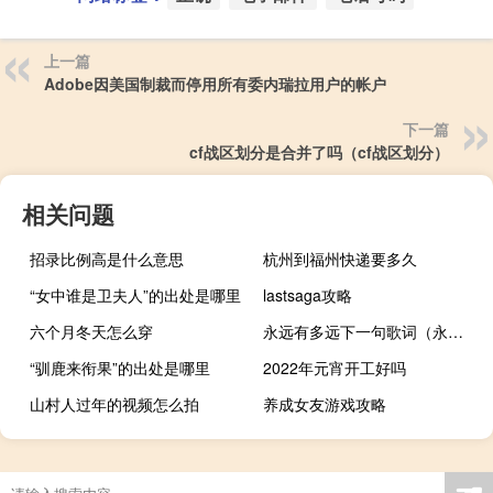
上一篇
Adobe因美国制裁而停用所有委内瑞拉用户的帐户
下一篇
cf战区划分是合并了吗（cf战区划分）
相关问题
招录比例高是什么意思
杭州到福州快递要多久
“女中谁是卫夫人”的出处是哪里
lastsaga攻略
六个月冬天怎么穿
永远有多远下一句歌词（永远有多远）
“驯鹿来衔果”的出处是哪里
2022年元宵开工好吗
山村人过年的视频怎么拍
养成女友游戏攻略