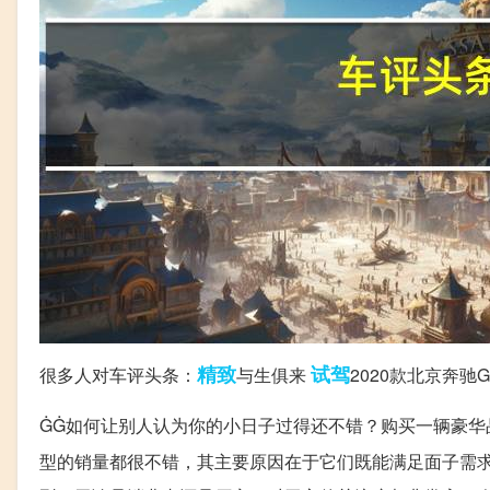
精致
试驾
很多人对车评头条：
与生俱来
2020款北京奔
ĠĠ如何让别人认为你的小日子过得还不错？购买一辆豪华
型的销量都很不错，其主要原因在于它们既能满足面子需求