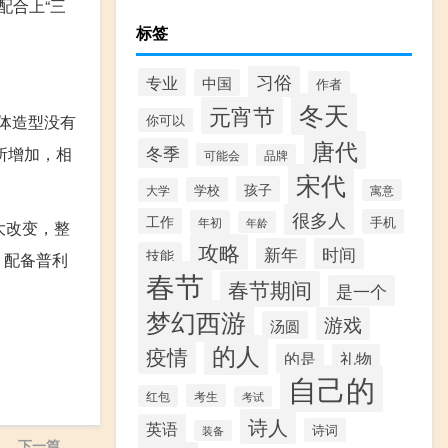
配合上“三
标签
习俗
专业
中国
作者
冬天
元宵节
体造型没有
你可以
唐代
冬季
所增加，相
可能会
品牌
宋代
孩子
学校
大学
寓意
很多人
工作
手机
年初
年龄
大改变，整
攻略
新年
时间
技能
，配备普利
春节
春节期间
是一个
梦幻西游
游戏
汤圆
的人
疫情
的是
礼物
自己的
考生
红包
考试
诗人
英语
诗词
装备
下一篇