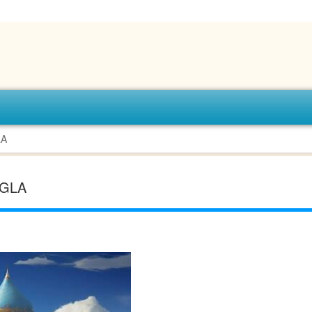
A
GLA