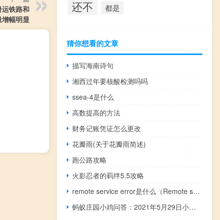
还不
都是
暑运铁路和
量增幅明显
猜你想看的文章
描写海南诗句
湘西过年要核酸检测吗吗
ssea-4是什么
高数提高的方法
财务记账凭证怎么更改
花瓣雨(关于花瓣雨简述)
跑公路攻略
火影忍者的羁绊5.5攻略
remote service error是什么（Remote service error是什么意思）
蚂蚁庄园小鸡问答：2021年5月29日小鸡庄园答案