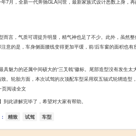
年7月，全新一代奔驰GLA问世，最新家族式设计悉数上身，再
车型而言，气质可谓提升明显，精气神也足了不少。此外，虽然整
注意的是，车身侧面腰线变得更加平缓，前/后车窗的面积也有
最具魅力的还属中间硕大的“三叉戟”徽标。尾部造型没有发生太
精致。轮胎方面，本次试驾的次顶配车型采用双五辐式轮辋造型
下一页阅读全文
LA】到此讲解完毕了，希望对大家有帮助。
：
精致
试驾
车型