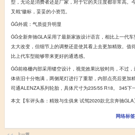
型，无论是消费者还是厂家，对于它的关注度都非常高。今
叉戟”徽标，妥妥的小资范。
ĠĠ外观：气质提升明显
ĠĠ全新奔驰GLA采用了最新家族设计语言，相比上一代
太大改变，但细节上的调整还是使其看上去更加精致。值得
比上代车型能够带来更好的通透感。
ĠĠ前格栅内部采用镂空设计，视觉效果比较时尚，不过，
体依旧十分饱满，两侧尾灯进行了重塑，内部点亮后更加
司通ALENZA系列轮胎，具体尺寸为235/55 R18。 345
本文【车评头条：精致与生俱来 试驾2020款北京奔驰G
网络标签
上一篇