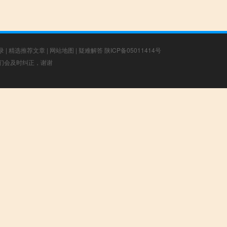
录
|
精选推荐文章
|
网站地图
|
疑难解答
陕ICP备05011414号
，我们会及时纠正，谢谢