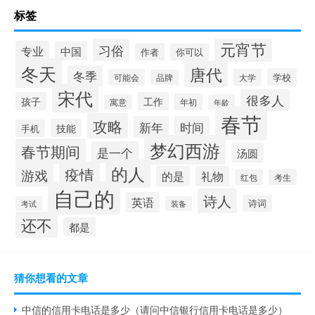
标签
元宵节
习俗
专业
中国
作者
你可以
冬天
唐代
冬季
学校
可能会
大学
品牌
宋代
很多人
孩子
工作
年初
寓意
年龄
春节
攻略
新年
时间
技能
手机
梦幻西游
春节期间
是一个
汤圆
的人
疫情
游戏
的是
礼物
考生
红包
自己的
诗人
英语
诗词
考试
装备
还不
都是
猜你想看的文章
中信的信用卡电话是多少（请问中信银行信用卡电话是多少）