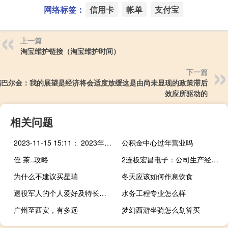
网络标签：
信用卡
帐单
支付宝
上一篇
淘宝维护链接（淘宝维护时间）
下一篇
储巴尔金：我的展望是经济将会适度放缓这是由尚未显现的政策滞后
效应所驱动的
相关问题
2023-11-15 15:11： 2023年11月15日15:00 甘肃高速实时路况资讯 A6WRwRrl ​​​
公积金中心过年营业吗
侄 茶..攻略
2连板宏昌电子：公司生产经营情况正常 内外部经营环境未发生重大变化
为什么不建议买星瑞
冬天应该如何作息饮食
退役军人的个人爱好及特长怎么写
水务工程专业怎么样
广州至西安，有多远
梦幻西游坐骑怎么划算买