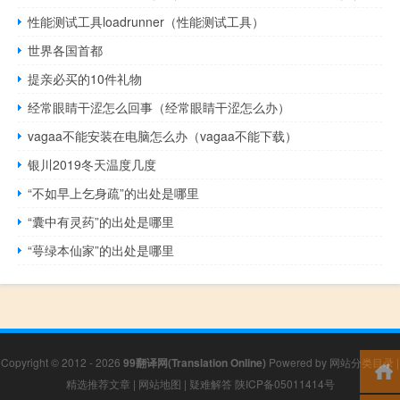
性能测试工具loadrunner（性能测试工具）
世界各国首都
提亲必买的10件礼物
经常眼睛干涩怎么回事（经常眼睛干涩怎么办）
vagaa不能安装在电脑怎么办（vagaa不能下载）
银川2019冬天温度几度
“不如早上乞身疏”的出处是哪里
“囊中有灵药”的出处是哪里
“萼绿本仙家”的出处是哪里
Copyright © 2012 - 2026
99翻译网(Translation Online)
Powered by
网站分类目录
|
精选推荐文章
|
网站地图
|
疑难解答
陕ICP备05011414号