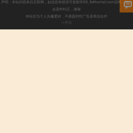
声明：本站内容来自互联网，如信息有错误可发邮件到f_fb#foxmail.com说明，我们
会及时纠正，谢谢
本站仅为个人兴趣爱好，不接盈利性广告及商业合作
小男孩