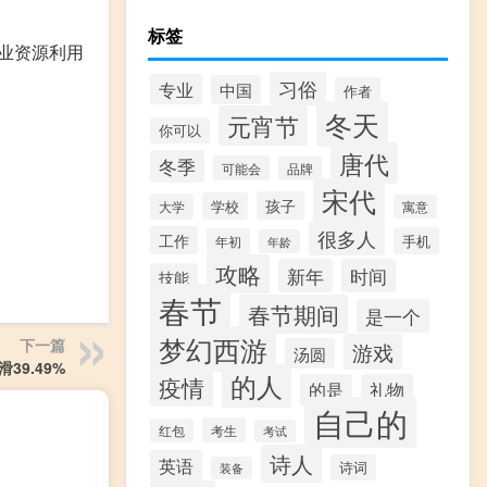
标签
业资源利用
习俗
专业
中国
作者
冬天
元宵节
你可以
唐代
冬季
可能会
品牌
宋代
孩子
学校
大学
寓意
很多人
工作
手机
年初
年龄
攻略
新年
时间
技能
春节
春节期间
是一个
梦幻西游
下一篇
游戏
汤圆
39.49%
的人
疫情
的是
礼物
自己的
考生
红包
考试
诗人
英语
诗词
装备