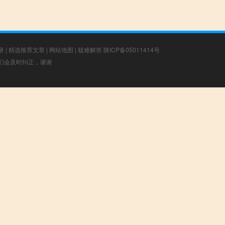
录
|
精选推荐文章
|
网站地图
|
疑难解答
陕ICP备05011414号
，我们会及时纠正，谢谢