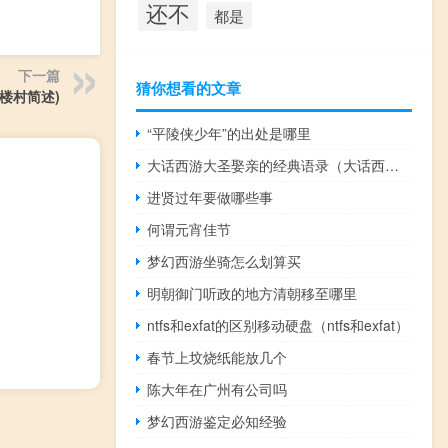
还不
都是
下一篇
猜你想看的文章
楼村简述)
“平陵侠少年”的出处是哪里
大话西游大圣娶亲的经典语录（大话西游大圣娶亲免费）
进贤过年要做哪些事
何谓元宵佳节
梦幻西游坐骑怎么划算买
明朝御门听政的地方清朝移至哪里
）
ntfs和exfat的区别移动硬盘（ntfs和exfat）
春节上坟烧纸能放几个
陈大年在广州有公司吗
梦幻西游鉴定必知经验