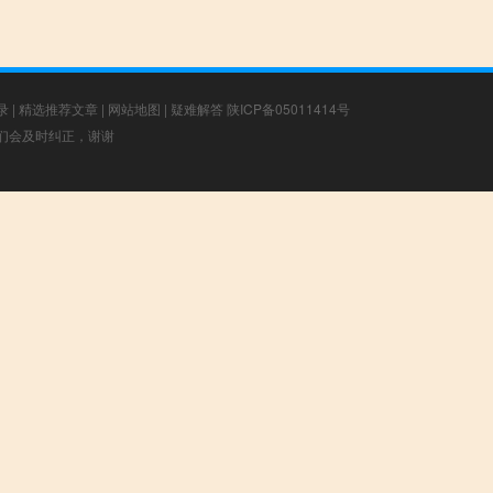
录
|
精选推荐文章
|
网站地图
|
疑难解答
陕ICP备05011414号
，我们会及时纠正，谢谢