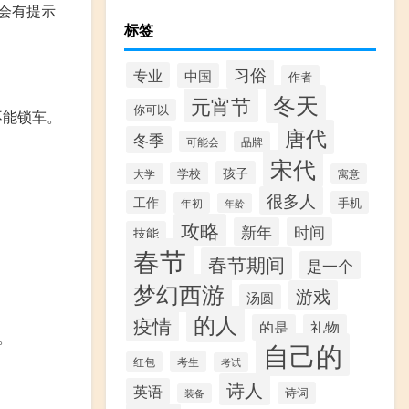
会有提示
标签
习俗
专业
中国
作者
冬天
元宵节
你可以
不能锁车。
唐代
冬季
可能会
品牌
宋代
孩子
学校
大学
寓意
很多人
工作
手机
年初
年龄
攻略
新年
时间
技能
春节
春节期间
是一个
梦幻西游
游戏
汤圆
的人
疫情
的是
礼物
。
自己的
考生
红包
考试
诗人
英语
诗词
装备