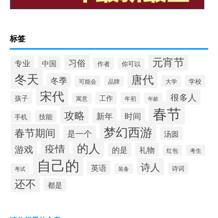
标签
元宵节
习俗
专业
中国
作者
你可以
冬天
唐代
冬季
学校
可能会
大学
品牌
宋代
很多人
孩子
工作
年初
寓意
年龄
春节
攻略
新年
时间
技能
手机
梦幻西游
春节期间
是一个
汤圆
的人
疫情
游戏
的是
礼物
考生
红包
自己的
诗人
英语
诗词
考试
装备
还不
都是