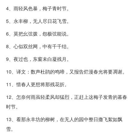
4、雨轻风色暴，梅子青时节。
5、永丰柳，无人尽日花飞雪。
6、莫把幺弦拨，怨极弦能说。
8、心似双丝网，中有千千结。
9、夜过也，东窗未白凝残月。
10、译文：数声杜鹃的鸣啼，又报告烂漫春光将要凋谢。
11、惜春人更想将那残花折。
12、怎奈何雨虽轻柔风却猛烈，正赶上这梅子发青的暮春
时节。
13、看那永丰坊的柳树，在无人的园中整日撒飞絮如飘
雪。