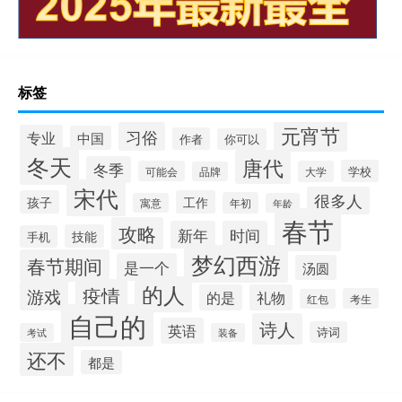
标签
元宵节
习俗
专业
中国
作者
你可以
冬天
唐代
冬季
学校
可能会
大学
品牌
宋代
很多人
孩子
工作
年初
寓意
年龄
春节
攻略
新年
时间
技能
手机
梦幻西游
春节期间
是一个
汤圆
的人
疫情
游戏
的是
礼物
考生
红包
自己的
诗人
英语
诗词
考试
装备
还不
都是