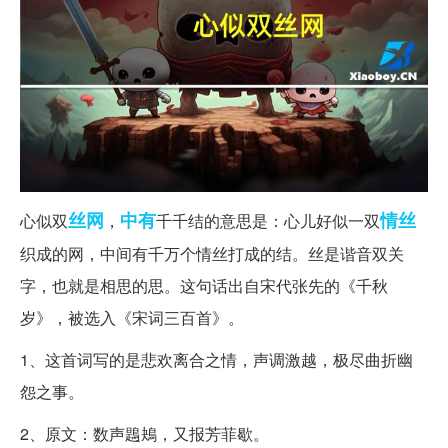
丝网
中有
情丝
心似双
，
千千结的意思是：心儿好似一双
织成的网，中间有千万个情丝打成的结。丝是谐音双关
字，也就是相思的思。这句话出自宋代张先的《千秋
岁》，被选入《宋词三百首》。
1、这首词写的是悲欢离合之情，声调激越，极尽曲折幽
怨之事。
2、原文：数声鶗鴂，又报芳菲歇。