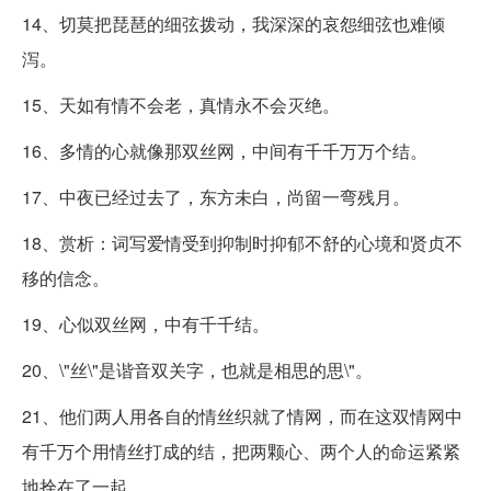
14、切莫把琵琶的细弦拨动，我深深的哀怨细弦也难倾
泻。
15、天如有情不会老，真情永不会灭绝。
16、多情的心就像那双丝网，中间有千千万万个结。
17、中夜已经过去了，东方未白，尚留一弯残月。
18、赏析：词写爱情受到抑制时抑郁不舒的心境和贤贞不
移的信念。
19、心似双丝网，中有千千结。
20、\"丝\"是谐音双关字，也就是相思的思\"。
21、他们两人用各自的情丝织就了情网，而在这双情网中
有千万个用情丝打成的结，把两颗心、两个人的命运紧紧
地拴在了一起。