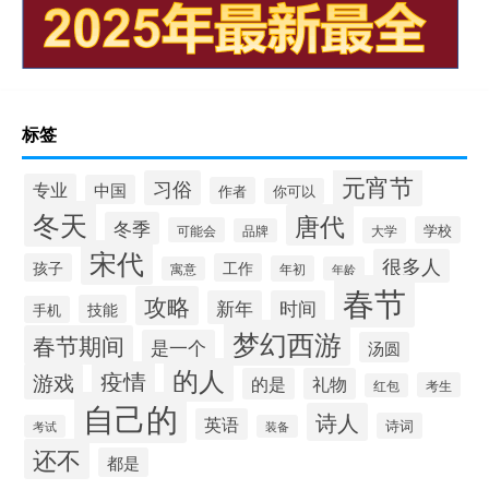
标签
元宵节
习俗
专业
中国
作者
你可以
冬天
唐代
冬季
学校
可能会
大学
品牌
宋代
很多人
孩子
工作
年初
寓意
年龄
春节
攻略
新年
时间
技能
手机
梦幻西游
春节期间
是一个
汤圆
的人
疫情
游戏
的是
礼物
考生
红包
自己的
诗人
英语
诗词
考试
装备
还不
都是