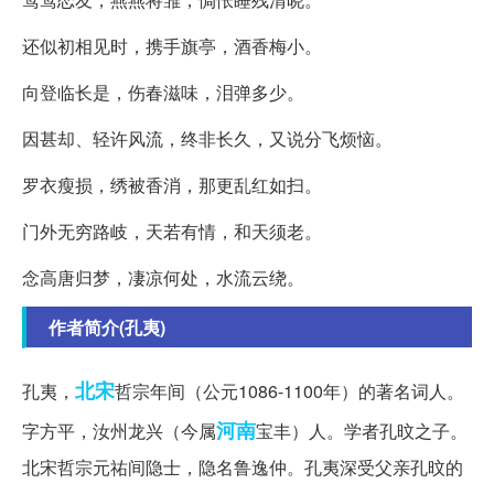
还似初相见时，携手旗亭，酒香梅小。
向登临长是，伤春滋味，泪弹多少。
因甚却、轻许风流，终非长久，又说分飞烦恼。
罗衣瘦损，绣被香消，那更乱红如扫。
门外无穷路岐，天若有情，和天须老。
念高唐归梦，凄凉何处，水流云绕。
作者简介(孔夷)
北宋
孔夷，
哲宗年间（公元1086-1100年）的著名词人。
河南
字方平，汝州龙兴（今属
宝丰）人。学者孔旼之子。
北宋哲宗元祐间隐士，隐名鲁逸仲。孔夷深受父亲孔旼的