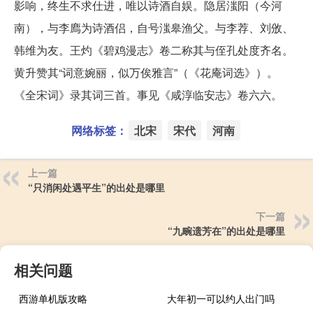
影响，终生不求仕进，唯以诗酒自娱。隐居滍阳（今河
南），与李廌为诗酒侣，自号滍皋渔父。与李荐、刘攽、
韩维为友。王灼《碧鸡漫志》卷二称其与侄孔处度齐名。
黄升赞其“词意婉丽，似万俟雅言”（《花庵词选》）。
《全宋词》录其词三首。事见《咸淳临安志》卷六六。
网络标签：
北宋
宋代
河南
上一篇
“只消闲处遇平生”的出处是哪里
下一篇
“九畹遗芳在”的出处是哪里
相关问题
西游单机版攻略
大年初一可以约人出门吗