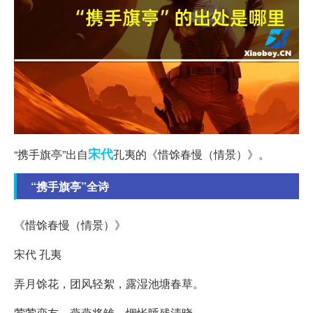
宋代
“携手旗亭”出自
孔夷的《惜馀春慢（情景）》。
“携手旗亭”全诗
《惜馀春慢（情景）》
宋代 孔夷
弄月馀花，团风轻絮，露湿池塘春草。
莺莺恋友，燕燕将雏，惆怅睡残清晓。