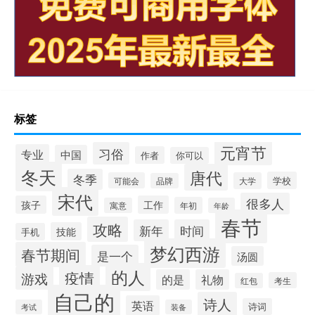
标签
元宵节
习俗
专业
中国
作者
你可以
冬天
唐代
冬季
学校
可能会
大学
品牌
宋代
很多人
孩子
工作
年初
寓意
年龄
春节
攻略
新年
时间
技能
手机
梦幻西游
春节期间
是一个
汤圆
的人
疫情
游戏
的是
礼物
考生
红包
自己的
诗人
英语
诗词
考试
装备