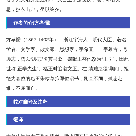
息，披衣出户，坐以终夕。
作者简介(方孝孺)
方孝孺（1357-1402年），浙江宁海人，明代大臣、著名
学者、文学家、散文家、思想家，字希直，一字希古，号
逊志，曾以“逊志”名其书斋，蜀献王替他改为“正学”，因此
世称“正学先生”。福王时追谥文正。在“靖难之役”期间，拒
绝为篡位的燕王朱棣草拟即位诏书，刚直不阿，孤忠赴
难，不屈而亡。
蚊对翻译及注释
翻译
天台生因为天气热而难受。晚上躺在细葛做的蚊帐里面，