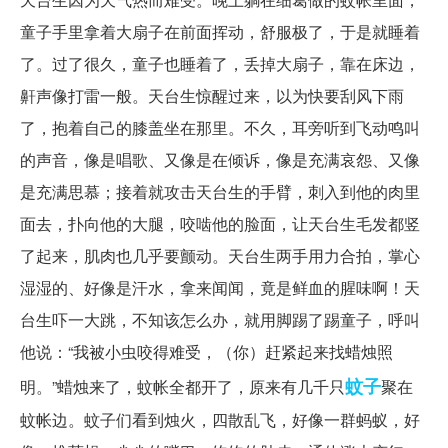
童子手里拿着大扇子在前面挥动，舒服极了，于是就睡着
了。过了很久，童子也睡着了，丢掉大扇子，靠在床边，
鼾声像打雷一般。天台生惊醒过来，以为快要刮风下雨
了，抱着自己的膝盖坐在那里。不久，耳旁听到飞动鸣叫
的声音，像是唱歌、又像是在倾诉，像是充满哀怨、又像
是充满思慕；接着就攻击天台生的手臂，刺入到他的肉里
面去，扑向他的大腿，咬啮他的脸面，让天台生毛发都竖
了起来，肌肉也几乎要颤动。天台生两手用力合拍，掌心
湿湿的、好像是汗水，拿来闻闻，竟是鲜血的腥味啊！天
台生吓一大跳，不知该怎么办，就用脚踢了踢童子，呼叫
他说：“我被小虫咬得难受，（你）赶紧起来找蜡烛照
蚊子
明。”蜡烛来了，蚊帐全都开了，原来有几千只
聚在
蚊帐边。蚊子们看到烛火，四散乱飞，好像一群蚂蚁，好