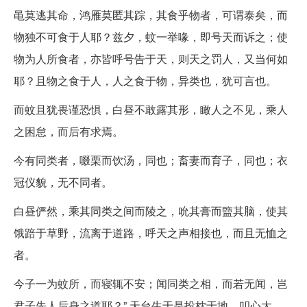
黾莫逃其命，鸿雁莫匿其踪，其食乎物者，可谓泰矣，而
物独不可食于人耶？兹夕，蚊一举喙，即号天而诉之；使
物为人所食者，亦皆呼号告于天，则天之罚人，又当何如
耶？且物之食于人，人之食于物，异类也，犹可言也。
而蚊且犹畏谨恐惧，白昼不敢露其形，瞰人之不见，乘人
之困怠，而后有求焉。
今有同类者，啜栗而饮汤，同也；畜妻而育子，同也；衣
冠仪貌，无不同者。
白昼俨然，乘其同类之间而陵之，吮其膏而盬其脑，使其
饿踣于草野，流离于道路，呼天之声相接也，而且无恤之
者。
今子一为蚊所，而寝辄不安；闻同类之相，而若无闻，岂
君子先人后身之道耶？” 天台生于是投枕于地，叩心太