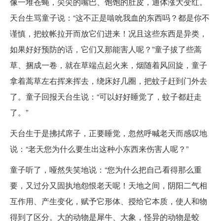
像一堆苍蝇，尖尖的嘴巴、饱饱的肚皮，通体涨大变红。
天台生骂童子说：“这不正是啮吮我血的东西吗？都是你不
谨慎，把蚊帐拉开而放它们进来！况且这些东西是异类，
如果好好预防的话，它们又那能害人呢？”童子拔了些蒿
草、捆成一卷，就在草端点起火来，烟随着风回旋，童子
拿着蒿草左右挥来挥去，绕床好几圈，把蚊子赶到门外去
了。童子回报天台生说：“可以好好睡觉了，蚊子都赶走
了。”
天台生于是拂拭席子，正要睡觉，忽然呼喊老天而感叹地
说：“老天您为什么要生出这种小东西来伤害人呢？”
童子听了，哑然失笑地说：“您为什么把自己看得那么重
要，又过分又固执地怨恨老天呢！天地之间，阴阳二气相
互作用、产生变化，赋予它形体、授给它本质，使人和物
得到了区分。大的动物是犀牛、大象，怪异的动物是蛟