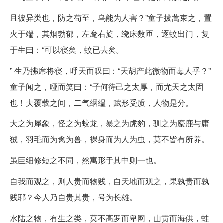
且彼异类也，防之苟至，乌能为人害？”童子拔蒿束之，置
火于端，其烟勃郁，左麾右旋，绕床数匝，逐蚊出门，复
于生曰：“可以寝矣，蚊已去矣。
” 生乃拂席将寝，呼天而叹曰：“天胡产此微物而毒人乎？”
童子闻之，哑而笑曰：“子何待己之太厚，而尤天之太固
也！夫覆载之间，二气絪緼，赋形受质，人物是分。
大之为犀象，怪之为蛟龙，暴之为虎豹，驯之为麋鹿与庸
狨，羽毛而为禽为兽，裸身而为人为虫，莫不皆有所养。
虽巨细修短之不同，然寓形于其中则一也。
自我而观之，则人贵而物贱，自天地而观之，果孰贵而孰
贱耶？今人乃自贵其贵，号为长雄。
水陆之物，有生之类，莫不高罗而卑网，山贡而海供，蛙