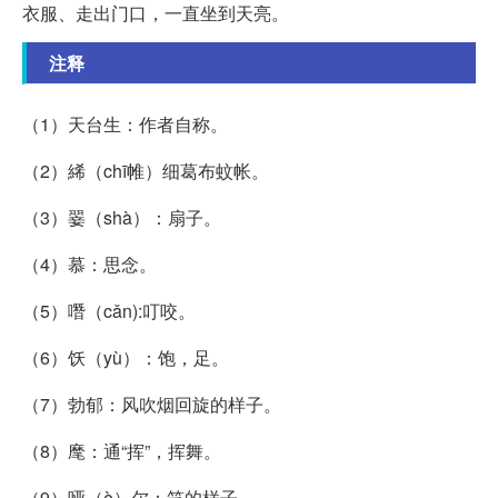
衣服、走出门口，一直坐到天亮。
注释
（1）天台生：作者自称。
（2）絺（chī帷）细葛布蚊帐。
（3）翣（shà）：扇子。
（4）慕：思念。
（5）噆（cǎn):叮咬。
（6）饫（yù）：饱，足。
（7）勃郁：风吹烟回旋的样子。
（8）麾：通“挥”，挥舞。
（9）哑（è）尔：笑的样子。