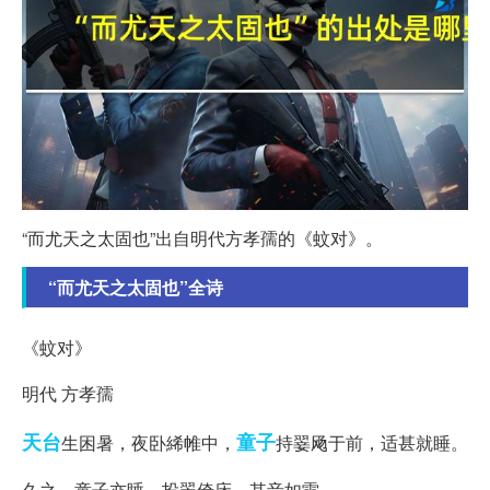
“而尤天之太固也”出自明代方孝孺的《蚊对》。
“而尤天之太固也”全诗
《蚊对》
明代 方孝孺
天台
童子
生困暑，夜卧絺帷中，
持翣飏于前，适甚就睡。
久之，童子亦睡，投翣倚床，其音如雷。