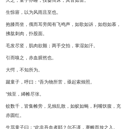
生惊寤，以为风雨且至也。
抱膝而坐，俄而耳旁闻有飞鸣声，如歌如诉，如怨如慕，
拂肱刺肉，扑股面。
毛发尽竖，肌肉欲颤；两手交拍，掌湿如汗。
引而嗅之，赤血腥然也。
大愕，不知所为。
蹴童子，呼曰：“吾为物所苦，亟起索烛照。
”烛至，絺帷尽张。
蚊数千，皆集帷旁，见烛乱散，如蚁如蝇，利嘴饫腹，充
赤圆红。
生骂童子曰：“此非吾血者耶？尔不谨，蹇帷而放之入。