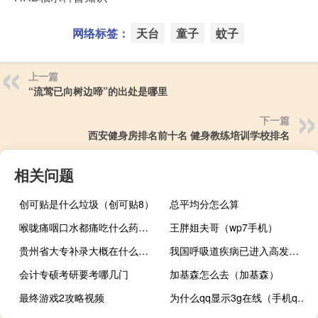
网络标签：
天台
童子
蚊子
上一篇
“流莺已向树边啼”的出处是哪里
下一篇
西安健身房排名前十名 健身教练培训学校排名
相关问题
创可贴是什么垃圾（创可贴8）
总平均分怎么算
喉咙痛咽口水都痛吃什么药快速缓解啊（喉咙痛咽口水都痛吃什么药）
王胖姐夫哥（wp7手机）
贵州省大专补录大概在什么时间
我国呼吸道疾病已进入高发季 多种疾病交织叠加
会计专硕考研要考哪几门
加基森怎么去（加基森）
最终游戏2攻略视频
为什么qq显示3g在线（手机qq3g在线是什么意思）