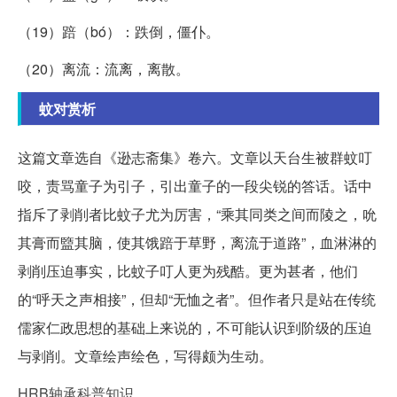
（19）踣（bó）：跌倒，僵仆。
（20）离流：流离，离散。
蚊对赏析
这篇文章选自《逊志斋集》卷六。文章以天台生被群蚊叮
咬，责骂童子为引子，引出童子的一段尖锐的答话。话中
指斥了剥削者比蚊子尤为厉害，“乘其同类之间而陵之，吮
其膏而盬其脑，使其饿踣于草野，离流于道路”，血淋淋的
剥削压迫事实，比蚊子叮人更为残酷。更为甚者，他们
的“呼天之声相接”，但却“无恤之者”。但作者只是站在传统
儒家仁政思想的基础上来说的，不可能认识到阶级的压迫
与剥削。文章绘声绘色，写得颇为生动。
HRB轴承科普知识