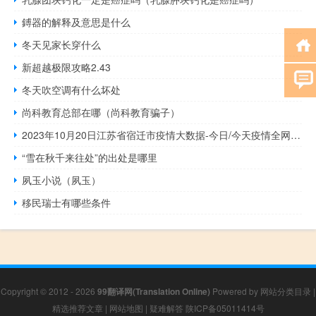
鎛器的解释及意思是什么
冬天见家长穿什么
新超越极限攻略2.43
冬天吹空调有什么坏处
尚科教育总部在哪（尚科教育骗子）
2023年10月20日江苏省宿迁市疫情大数据-今日/今天疫情全网搜索最新实时消息动态情况通知播报
“雪在秋千来往处”的出处是哪里
夙玉小说（夙玉）
移民瑞士有哪些条件
Copyright © 2012 - 2026
99翻译网(Translation Online)
Powered by
网站分类目录
|
精选推荐文章
|
网站地图
|
疑难解答
陕ICP备05011414号