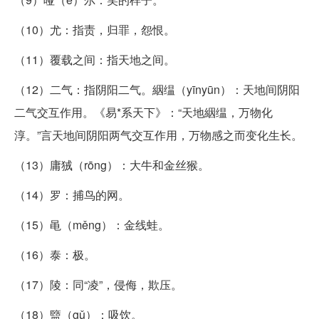
（10）尤：指责，归罪，怨恨。
（11）覆载之间：指天地之间。
（12）二气：指阴阳二气。絪缊（yīnyūn）：天地间阴阳
二气交互作用。《易*系天下》：“天地絪缊，万物化
淳。”言天地间阴阳两气交互作用，万物感之而变化生长。
（13）庸狨（rōng）：大牛和金丝猴。
（14）罗：捕鸟的网。
（15）黾（měng）：金线蛙。
（16）泰：极。
（17）陵：同“凌”，侵侮，欺压。
（18）盬（gǔ）：吸饮。