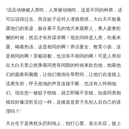
“况且动物被人类吃，人类被动物吃，这是不同的种类，还
可以说得过去。而且蚊子还对人谨慎畏惧，大白天不敢暴
露他们的形迹，躲在看不见的地方来观察人，乘人疲惫松
懈的时候，然后才有所谋求啊！现在同样是人类，吃着米
粟、喝着热汤，这是相同的啊！养活妻女、教育小孩，这
是相同的啊！穿戴容貌，也没有不相同的啊！可是人类却
在大白天里公然乘着同类有间隙的时候来欺负他，吮吸他
们的脂膏和脑髓，让他们饿倒在草野间，让他们在道路上
流离失所，呼天抢地的声音连接不断，也没有人怜悯他
们。现在您一被蚊子咬啮，就立即睡不安稳，知道同类相
残却好像没听见过一样，这难道是君子先别人后自己的道
理吗？”
天台生于是将枕头扔到地上，拍打心窝、发出长叹，披上