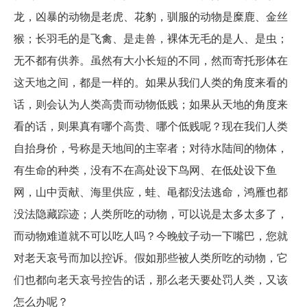
龙，凶暴的动物是老虎、花豹，驯服的动物是糜鹿、金丝
猴；长羽毛的是飞禽、是走兽，裸体无毛的是人、是虫；
无不都有供养。虽然有大小长短的不同，然而寄托形体在
这天地之间，都是一样的。如果从我们人类的角度来看的
话，则会认为人类高贵而动物低贱；如果从天地的角度来
看的话，则果真有哪个高贵、哪个低贱呢？现在我们人类
自抬身价，号称是天地间的主宰者；对待水陆间的物体，
有生命的种类，没有不在高处设下鸟网、在低处设下鱼
网，山中贡献、海里供应，蛙、黾都没法逃命，鸿雁也都
没法隐藏踪迹；人类所吃的动物，可以说是太多太多了，
而动物难道就不可以吃人吗？今晚蚊子动一下嘴巴，您就
对老天哀号而加以控诉。假如那些被人类所吃的动物，它
们也都向老天哀号控告的话，那么老天要处罚人类，又该
怎么办呢？