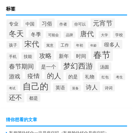
标签
元宵节
习俗
专业
中国
作者
你可以
冬天
唐代
冬季
学校
可能会
大学
品牌
宋代
很多人
孩子
工作
年初
寓意
年龄
春节
攻略
新年
时间
技能
手机
梦幻西游
春节期间
是一个
汤圆
的人
疫情
游戏
的是
礼物
考生
红包
自己的
诗人
英语
诗词
考试
装备
还不
都是
猜你想看的文章
乳腺团块钙化一定是癌症吗（乳腺肿块钙化是癌症吗）