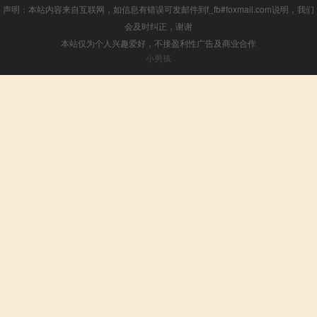
声明：本站内容来自互联网，如信息有错误可发邮件到f_fb#foxmail.com说明，我们
会及时纠正，谢谢
本站仅为个人兴趣爱好，不接盈利性广告及商业合作
小男孩