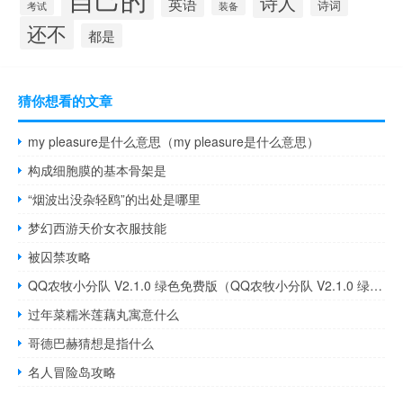
诗人
英语
诗词
考试
装备
还不
都是
猜你想看的文章
my pleasure是什么意思（my pleasure是什么意思）
构成细胞膜的基本骨架是
“烟波出没杂轻鸥”的出处是哪里
梦幻西游天价女衣服技能
被囚禁攻略
QQ农牧小分队 V2.1.0 绿色免费版（QQ农牧小分队 V2.1.0 绿色免费版功能简介）
过年菜糯米莲藕丸寓意什么
哥德巴赫猜想是指什么
名人冒险岛攻略