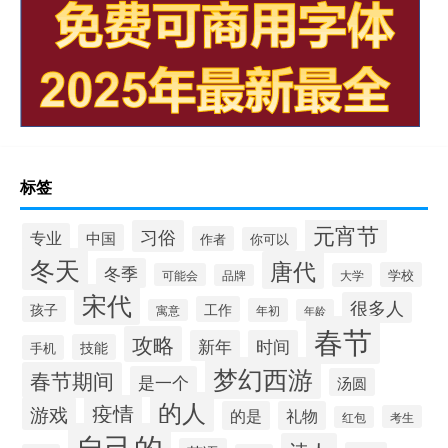
标签
元宵节
习俗
专业
中国
作者
你可以
冬天
唐代
冬季
学校
可能会
大学
品牌
宋代
很多人
孩子
工作
年初
寓意
年龄
春节
攻略
新年
时间
技能
手机
梦幻西游
春节期间
是一个
汤圆
的人
疫情
游戏
的是
礼物
考生
红包
自己的