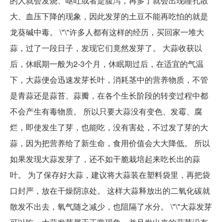
的人就会发烧、呕吐或者是腹泻，再多了就会出现瞳孔散
大、血压下降的现象，因此发芽的土豆不能再吃怕的就是
龙葵碱中毒。 \"\"许多人都有这样的经历，买回家一堆大
蒜，过了一段日子，发现它们竟然发芽了。 大蒜收获以
后，休眠期一般为2-3个月，休眠期过后，在适宜的气温
下，大蒜便会迅速发芽长叶，消耗茎中的营养物质，不管
是青蒜还是蒜苔、蒜瓣，在各个生长阶段的转变过程中都
不会产生有毒物质。 所以只要大蒜没有变色、发霉、腐
烂，即使发生了芽，也能吃，没有害处，不过发了芽的大
蒜，因为把营养给了新生命，食用价值会大大降低。 所以
如果发现大蒜发芽了，还不如干脆栽培起来吃长出的蒜
叶。 为了保存好大蒜，建议将大蒜装在塑料袋里，再把袋
口封严，放在干燥阴凉处。 这样大蒜释放出的二氧化碳就
散发不出去，氧气随之减少，也阻隔了水分。 \"\"大蒜发芽