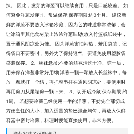
辣。 因此，发芽的洋葱可以继续食用，只是口感较差。 如
何避免洋葱发芽:1、常温保存:保存期限:约3个月。 建议新
鲜的洋葱不要放入冰箱冷藏，因为它的味道非常浓郁，会
让冰箱里其他食材染上浓浓洋葱味!改放入竹篮或纸袋中，
置于通风阴凉处为佳。 因为洋葱害怕闷热，若用袋装，记
得袋口不要密封，另外为了保持透气，要避免使用塑胶袋
盛装保存。 2、丝袜悬吊:不要的丝袜清洗干净、晾干后，
用来保存洋葱非常好用!将洋葱一颗一颗放入长丝袜中，每
放一颗就打一个结，再把整串挂在通风阴凉处，要使用时
再用剪刀从尾端剪一颗下来。 3、切开后冷藏:保存期限:约
1周。 若想要冷藏已经使用一半的洋葱，不妨先全部切成
方便烹饪的大小，加入适量的盐巴混合均匀，再放入保鲜
容器中密封冷藏，料理时便能直接使用，非常方便。
洋葱发芽了还能吃吗