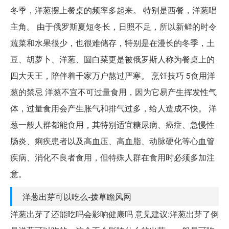
冬季，洋葱摆上餐桌的频率多起来。 特别是西餐，洋葱唱
主角。 由于俄罗斯夏短冬长，日照不足，所以新鲜的时令
蔬菜和水果很少，也很难储存，特别是在漫长的冬季，土
豆、胡萝卜、洋葱、圆白菜更是被俄罗斯人称为餐桌上的
四大天王，陪伴着千家万户熬过严寒。 烹饪技巧 5食用洋
葱的禁忌 洋葱不宜不可过量食用，因为它易产生挥发性气
体，过量食用会产生胀气和排气过多，给人造成不快。 洋
葱一般人群都能食用，其特别适宜糖尿病、癌症、急慢性
肠炎、痢疾患者以及高血压、高血脂、动脉硬化等心血管
疾病、消化不良者食用，但特殊人群在食用时必须多加注
意。
洋葱出芽可以吃么-拨草瞻风网
洋葱出芽了还能吃吗会影响健康吗 意见建议:洋葱出芽了倒