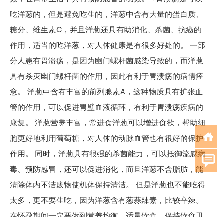
吃洋葱的，但是避免吃生的，洋葱中含有大量的蛋白质、
糖分、维生素C，并且洋葱还具有助消化、杀菌、抗癌的
作用，适当的吃洋葱，对人体健康是有很多好处的。 一部
分人患有胃溃疡，是因为幽门螺杆菌感染导致的，而洋葱
具有杀灭幽门螺杆菌的作用，因此有利于胃溃疡的病情痊
愈。 洋葱中含有丰富的前列腺素A，这种物质具有扩张血
管的作用，可以促进胃壁血液循环，有利于胃溃疡疾病的
康复。 洋葱营养丰富，常进食洋葱可以增进食欲，帮助细
胞更好地利用葡萄糖，对人体的动脉血管也有很好的保护
作用。 同时，洋葱具有很强的杀菌能力，可以抵御流感病
毒、预防感冒，还可以促进消化，而且洋葱不含脂肪，能
清除体内不洁废物使机体保持清洁。 但是洋葱也不能吃得
太多，更不要生吃，因为洋葱含有葱蒜辣素，比较辛辣。
在怀孕期间一定要做到营养均衡、适量饮食，保持饮食卫