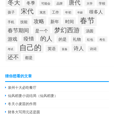
冬天
唐代
冬季
学校
可能会
大学
品牌
宋代
很多人
孩子
工作
年初
寓意
年龄
春节
攻略
新年
时间
技能
手机
梦幻西游
春节期间
是一个
汤圆
的人
疫情
游戏
的是
礼物
考生
红包
自己的
诗人
英语
诗词
考试
装备
还不
都是
猜你想看的文章
泉州十大必吃餐厅
仙风稻妻小说结局（仙风稻妻）
冬天小麦苗的作用
财务大写用元还是圆