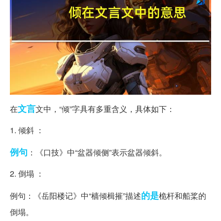
文言
在
文中，“倾”字具有多重含义，具体如下：
1. 倾斜 ：
例句
：《口技》中“盆器倾侧”表示盆器倾斜。
2. 倒塌 ：
的是
例句：《岳阳楼记》中“樯倾楫摧”描述
桅杆和船桨的
倒塌。