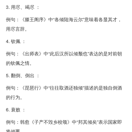
3. 用尽、竭尽 ：
例句：《滕王阁序》中“各倾陆海云尔”意味着各显其才，
用尽言辞。
4. 钦佩 ：
例句：《出师表》中“此后汉所以倾颓也”表达的是对前朝
的钦佩之情。
5. 翻倒、倒出 ：
例句：《琵琶行》中“往往取酒还独倾”描述的是独自倒酒
的行为。
6. 衰败 ：
例句：韩愈《子产不毁乡校颂》中“邦其倾矣”表示国家即
将倾覆。