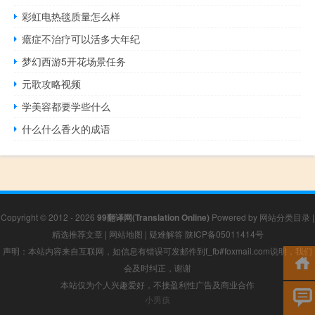
彩虹电热毯质量怎么样
癔症不治疗可以活多大年纪
梦幻西游5开花场景任务
元歌攻略视频
学美容都要学些什么
什么什么香火的成语
Copyright © 2012 - 2026
99翻译网(Translation Online)
Powered by
网站分类目录
|
精选推荐文章
|
网站地图
|
疑难解答
陕ICP备05011414号
声明：本站内容来自互联网，如信息有错误可发邮件到f_fb#foxmail.com说明，我们
会及时纠正，谢谢
本站仅为个人兴趣爱好，不接盈利性广告及商业合作
小男孩