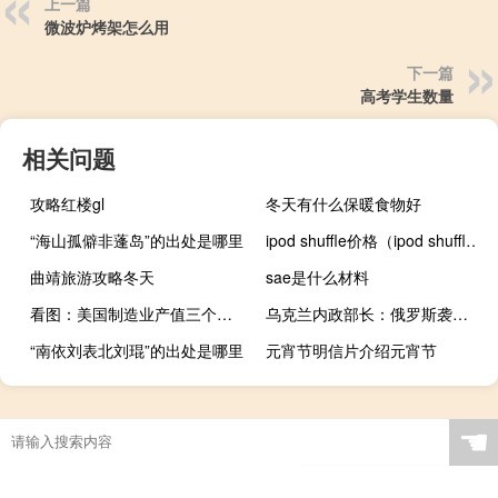
上一篇
微波炉烤架怎么用
下一篇
高考学生数量
相关问题
攻略红楼gl
冬天有什么保暖食物好
“海山孤僻非蓬岛”的出处是哪里
ipod shuffle价格（ipod shuffle）
曲靖旅游攻略冬天
sae是什么材料
看图：美国制造业产值三个月来首次增长 受到汽车产量激增推动
乌克兰内政部长：俄罗斯袭击乌克兰北部罗姆尼市学校造成两人死亡
“南依刘表北刘琨”的出处是哪里
元宵节明信片介绍元宵节
☚