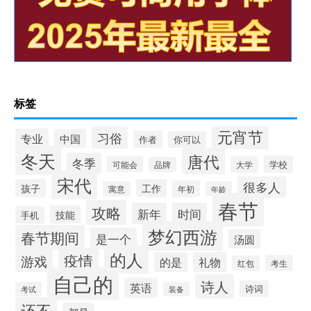
标签
元宵节
习俗
专业
中国
作者
你可以
冬天
唐代
冬季
学校
可能会
大学
品牌
宋代
很多人
孩子
工作
年初
寓意
年龄
春节
攻略
新年
时间
技能
手机
梦幻西游
春节期间
是一个
汤圆
的人
疫情
游戏
的是
礼物
考生
红包
自己的
诗人
英语
诗词
考试
装备
还不