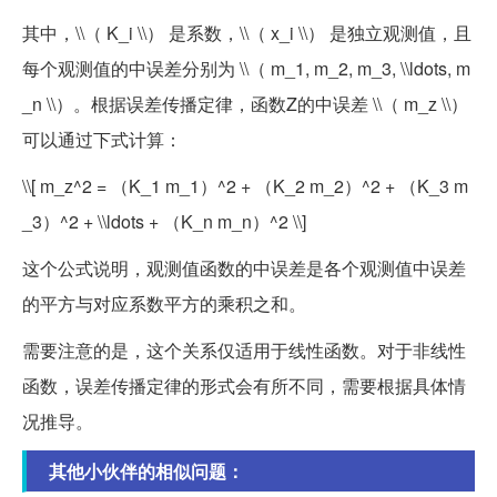
其中，\\（ K_i \\） 是系数，\\（ x_i \\） 是独立观测值，且
每个观测值的中误差分别为 \\（ m_1, m_2, m_3, \\ldots, m
_n \\）。根据误差传播定律，函数Z的中误差 \\（ m_z \\）
可以通过下式计算：
\\[ m_z^2 = （K_1 m_1）^2 + （K_2 m_2）^2 + （K_3 m
_3）^2 + \\ldots + （K_n m_n）^2 \\]
这个公式说明，观测值函数的中误差是各个观测值中误差
的平方与对应系数平方的乘积之和。
需要注意的是，这个关系仅适用于线性函数。对于非线性
函数，误差传播定律的形式会有所不同，需要根据具体情
况推导。
其他小伙伴的相似问题：