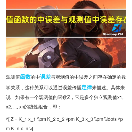
函数
误差
观测值
的中
与观测值的中误差之间存在确定的数
定律
学关系，这种关系可以通过误差传播
来描述。具体来
说，如果有一个观测值的函数Z，它是多个独立观测值x1,
x2, ..., xn的线性组合，即：
\\[ Z = K_1 x_1 \\pm K_2 x_2 \\pm K_3 x_3 \\pm \\ldots \\p
m K_n x_n \\]