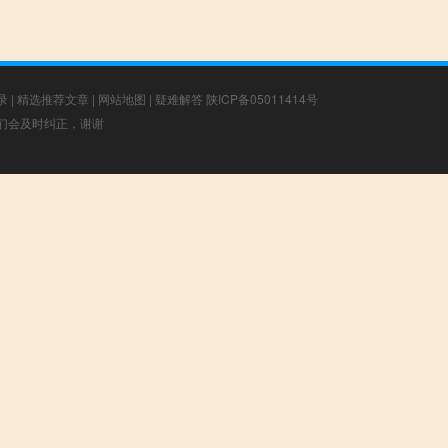
录
|
精选推荐文章
|
网站地图
|
疑难解答
陕ICP备05011414号
，我们会及时纠正，谢谢