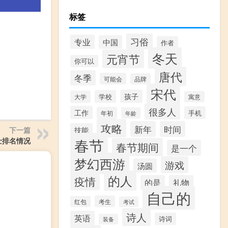
标签
习俗
专业
中国
作者
冬天
元宵节
你可以
唐代
冬季
可能会
品牌
宋代
孩子
学校
大学
寓意
很多人
工作
手机
年初
年龄
攻略
新年
时间
技能
下一篇
春节
士排名情况
春节期间
是一个
梦幻西游
游戏
汤圆
的人
疫情
的是
礼物
自己的
考生
红包
考试
诗人
英语
诗词
装备