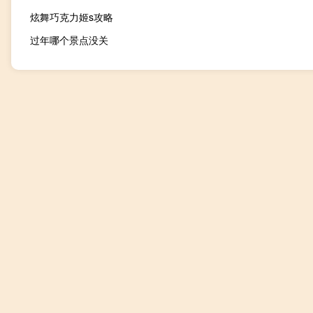
炫舞巧克力姬s攻略
过年哪个景点没关