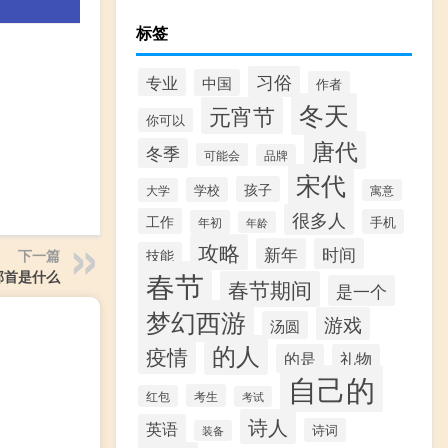
标签
习俗
专业
中国
作者
冬天
元宵节
你可以
唐代
冬季
可能会
品牌
宋代
孩子
学校
大学
寓意
很多人
工作
手机
年初
年龄
攻略
新年
时间
技能
下一篇
春节
部首是什么
春节期间
是一个
梦幻西游
游戏
汤圆
的人
疫情
的是
礼物
自己的
考生
红包
考试
诗人
英语
诗词
装备