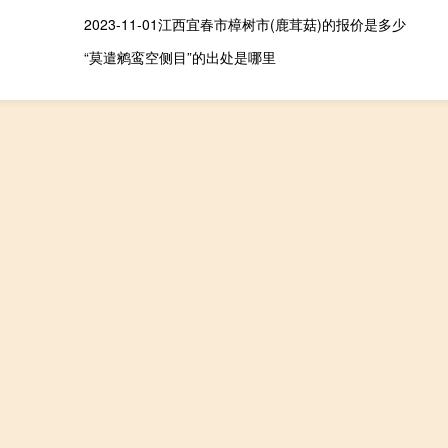
2023-11-01江西宜春市樟树市(鹿茸菇)的报价是多少
“莫遣鹓鸾空侧目”的出处是哪里