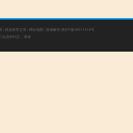
录
|
精选推荐文章
|
网站地图
|
疑难解答
陕ICP备05011414号
，我们会及时纠正，谢谢