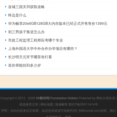
攻城三国关羽获取攻略
终边是什么
华为畅享20e6GB128GB大内存版本已经正式开售售价1399元
初三男孩子叛逆怎么办
市政工程监理工程师应考哪个专业
上海外国语大学中外合作办学项目有哪些？
长沙明天元宵节哪里有灯看
造价师能挂到多少岁
Copyright © 2012 - 2026
99翻译网(Translation Online)
Powered by
网站分类目录
|
精选推荐文章
|
网站地图
|
疑难解答
陕ICP备05011414号
声明：本站内容来自互联网，如信息有错误可发邮件到f_fb#foxmail.com说明，我们
会及时纠正，谢谢