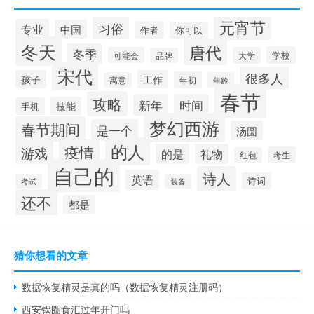
元宵节
习俗
专业
中国
作者
你可以
冬天
唐代
冬季
学校
可能会
大学
品牌
宋代
很多人
孩子
工作
年初
寓意
年龄
春节
攻略
新年
时间
技能
手机
梦幻西游
春节期间
是一个
汤圆
的人
疫情
游戏
的是
礼物
考生
红包
自己的
诗人
英语
诗词
考试
装备
还不
都是
猜你想看的文章
数据恢复精灵是真的吗（数据恢复精灵注册码）
西安锅圈食汇过年开门吗