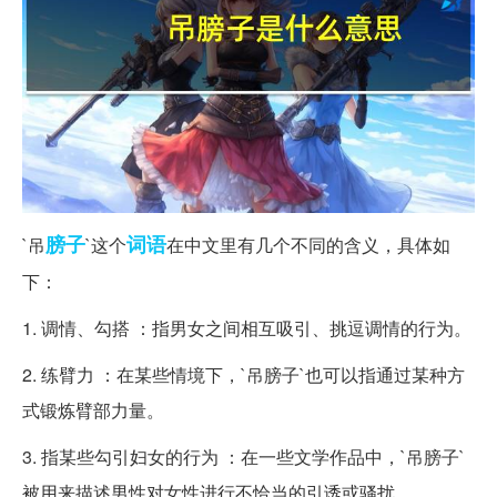
膀子
词语
`吊
`这个
在中文里有几个不同的含义，具体如
下：
1. 调情、勾搭 ：指男女之间相互吸引、挑逗调情的行为。
2. 练臂力 ：在某些情境下，`吊膀子`也可以指通过某种方
式锻炼臂部力量。
3. 指某些勾引妇女的行为 ：在一些文学作品中，`吊膀子`
被用来描述男性对女性进行不恰当的引诱或骚扰。