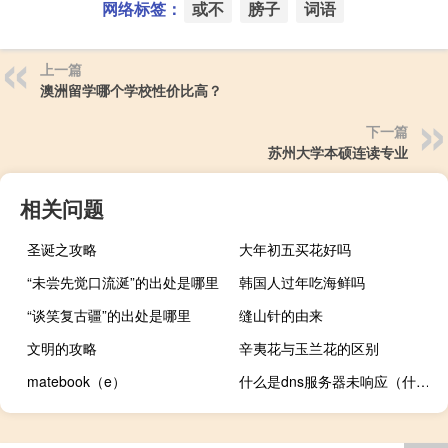
网络标签：
或不
膀子
词语
上一篇
澳洲留学哪个学校性价比高？
下一篇
苏州大学本硕连读专业
相关问题
圣诞之攻略
大年初五买花好吗
“未尝先觉口流涎”的出处是哪里
韩国人过年吃海鲜吗
“谈笑复古疆”的出处是哪里
缝山针的由来
文明的攻略
辛夷花与玉兰花的区别
matebook（e）
什么是dns服务器未响应（什么是dns）