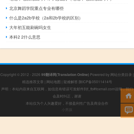
北京舞蹈学院重点专业有哪些
什么是2a2b学校（2a和2b学校的区别）
大年初五能刷碗吗女生
本科2 2什么意思
Copyright © 2012 - 2026
99翻译网(Translation Online)
Powered by
网站分类目录
|
精选推荐文章
|
网站地图
|
疑难解答
陕ICP备05011414号
声明：本站内容来自互联网，如信息有错误可发邮件到f_fb#foxmail.com说明，我们
会及时纠正，谢谢
本站仅为个人兴趣爱好，不接盈利性广告及商业合作
小男孩