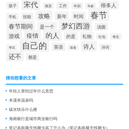
宋代
很多人
孩子
工作
年初
寓意
年龄
春节
攻略
新年
时间
技能
手机
梦幻西游
春节期间
是一个
汤圆
的人
疫情
游戏
的是
礼物
考生
红包
自己的
诗人
英语
诗词
考试
装备
还不
都是
猜你想看的文章
年轻人害怕过年什么意思
本溪有温泉吗
碳水快乐什么梗
海南银行是城市商业银行吗
笔记本电脑无线网卡坏了怎么办（笔记本电脑无线网卡）