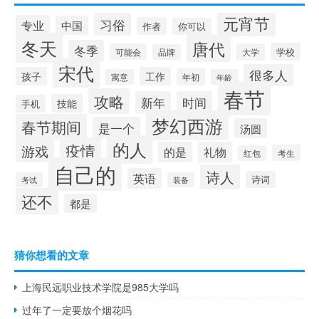
元宵节
习俗
专业
中国
作者
你可以
冬天
唐代
冬季
学校
可能会
大学
品牌
宋代
很多人
孩子
工作
年初
寓意
年龄
春节
攻略
新年
时间
技能
手机
梦幻西游
春节期间
是一个
汤圆
的人
疫情
游戏
的是
礼物
考生
红包
自己的
诗人
英语
诗词
考试
装备
还不
都是
猜你想看的文章
上海民远职业技术学院是985大学吗
过年了一定要放个烟花吗