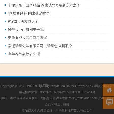
车评头条：国产精品 深度试驾奇瑞新东方之子
“别后西风起”的出处是哪里
神武2大唐攻略大全
过年去中山坦洲安全吗
安徽省成人高考都考哪些
宿迁瑞星化学有限公司（瑞星怎么删不掉）
今年春节会放多久假
Copyright © 2012 - 2026
99翻译网(Translation Online)
Powered by
网站分类目录
|
精选推荐文章
|
网站地图
|
疑难解答
陕ICP备05011414号
声明：本站内容来自互联网，如信息有错误可发邮件到f_fb#foxmail.com说明，我们
会及时纠正，谢谢
本站仅为个人兴趣爱好，不接盈利性广告及商业合作