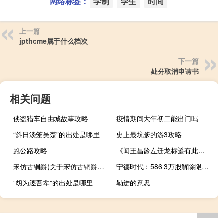
网络标签：
学制
学生
时间
上一篇
jpthome属于什么档次
下一篇
处分取消申请书
相关问题
侠盗猎车自由城故事攻略
疫情期间大年初二能出门吗
“斜日淡笼吴楚”的出处是哪里
史上最坑爹的游3攻略
跑公路攻略
《闻王昌龄左迁龙标遥有此寄》 写作背景（要 闻王昌龄左迁龙标遥有此寄 的写作背景）
宋仿古铜爵(关于宋仿古铜爵简述)
宁德时代：586.3万股解除限售上市流通
“胡为逐吾辈”的出处是哪里
勒进的意思