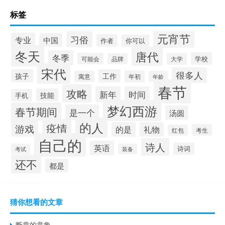
标签
元宵节
习俗
专业
中国
作者
你可以
冬天
唐代
冬季
学校
可能会
大学
品牌
宋代
很多人
孩子
工作
年初
寓意
年龄
春节
攻略
新年
时间
技能
手机
梦幻西游
春节期间
是一个
汤圆
的人
疫情
游戏
的是
礼物
考生
红包
自己的
诗人
英语
诗词
考试
装备
还不
都是
猜你想看的文章
断章的意象