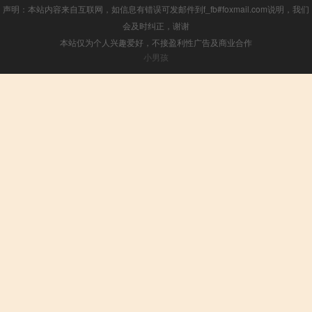
声明：本站内容来自互联网，如信息有错误可发邮件到f_fb#foxmail.com说明，我们
会及时纠正，谢谢
本站仅为个人兴趣爱好，不接盈利性广告及商业合作
小男孩