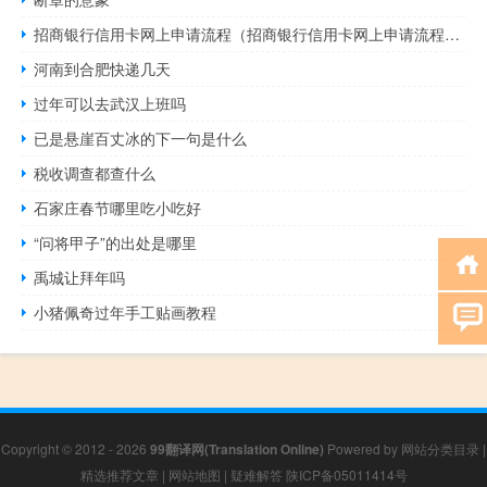
招商银行信用卡网上申请流程（招商银行信用卡网上申请流程是什么）
河南到合肥快递几天
过年可以去武汉上班吗
已是悬崖百丈冰的下一句是什么
税收调查都查什么
石家庄春节哪里吃小吃好
“问将甲子”的出处是哪里
禹城让拜年吗
小猪佩奇过年手工贴画教程
Copyright © 2012 - 2026
99翻译网(Translation Online)
Powered by
网站分类目录
|
精选推荐文章
|
网站地图
|
疑难解答
陕ICP备05011414号