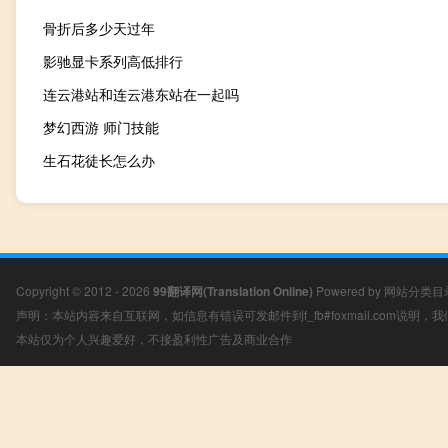
骨折后多少天过年
影驰显卡系列高低排行
连云港站和连云港东站在一起吗
梦幻西游 师门技能
生石花徒长怎么办
Copyright © 2012 - 2026
99翻译网(Translation Online)
Powered by
网站分类目
声明：本站内容来自互联网，如信息有错误可发邮件到f_fb#foxmail.com说明
本站仅为个人兴趣爱好，不接盈利性广告及商业合作