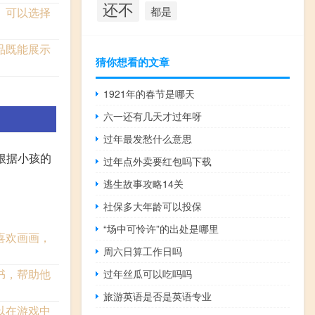
还不
都是
。可以选择
品既能展示
猜你想看的文章
1921年的春节是哪天
六一还有几天才过年呀
过年最发愁什么意思
根据小孩的
过年点外卖要红包吗下载
逃生故事攻略14关
社保多大年龄可以投保
“场中可怜许”的出处是哪里
喜欢画画，
周六日算工作日吗
书，帮助他
过年丝瓜可以吃吗吗
旅游英语是否是英语专业
以在游戏中