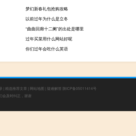
梦幻新春礼包抢购攻略
以前过年为什么是立冬
“曲曲回廊十二阑”的出处是哪里
过年买菜用什么网站好呢
你们过年会吃什么英语
录
|
精选推荐文章
|
网站地图
|
疑难解答
陕ICP备05011414号
，我们会及时纠正，谢谢