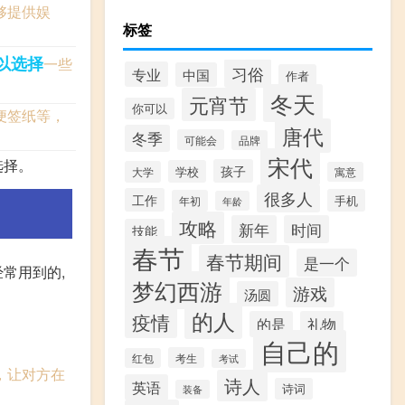
够提供娱
标签
以选择
一些
习俗
专业
中国
作者
冬天
元宵节
你可以
便签纸等，
唐代
冬季
可能会
品牌
宋代
选择。
孩子
学校
大学
寓意
很多人
工作
手机
年初
年龄
攻略
新年
时间
技能
春节
春节期间
是一个
常用到的,
梦幻西游
游戏
汤圆
的人
疫情
的是
礼物
自己的
考生
红包
考试
，让对方在
诗人
英语
诗词
装备