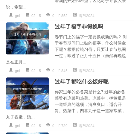
着新的开始和希望，因此对于许多人来
说，希望...
gnl
02-15
0
852
春节2024
过年了福字非得换吗
春节门上的福字一定要换成新的吗？ 对
于春节期间门上贴的福字，什么时候拿
下呢？根据传统习俗，只要让春节氛围
一过，即过了正月十五日（虽然再晚也
是在正月...
gnl
02-15
0
845
春节2024
过年了都吃什么饭好呢
你家过年的必备菜是什么? 过年的必备
菜肴有凉菜和热菜。凉菜中，拌黄瓜是
一道经典的选项，清爽爽口，适合开
胃。热菜中，四喜丸子是一道家常菜，
丸子香嫩，汤...
gnl
02-15
0
739
春节2024