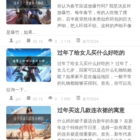
你认为春节应该放爆竹吗? 我坚决反对
放爆竹。每年春节，有的人吃饱了撑
的，后半夜突然传来类似炸药包的巨大
声响，把人吓得不轻。这样的声响不像
是爆竹，如果...
gnl
02-15
0
116
春节2024
过年了给女儿买什么好吃的
过年了给女儿买什么好吃的？ 过年了，
女儿七岁，回家可以送点什么礼物给她
呢？如果家不是在偏远地区，一般平常
的礼物都能够买得到。首先，你可以先
征询一下...
gnl
02-15
0
595
春节2024
过年买这几款连衣裙的寓意
什么样的裙子最适合新年的衣服？ 在新
年这个特殊的节日里，选择一款有寓意
的连衣裙是很重要的。首先，新年代表