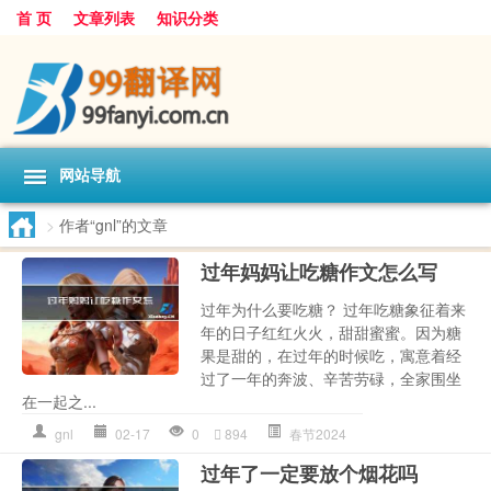
首 页
文章列表
知识分类
网站导航
>
作者“gnl”的文章
过年妈妈让吃糖作文怎么写
过年为什么要吃糖？ 过年吃糖象征着来
年的日子红红火火，甜甜蜜蜜。因为糖
果是甜的，在过年的时候吃，寓意着经
过了一年的奔波、辛苦劳碌，全家围坐
在一起之...
gnl
02-17
0
894
春节2024
过年了一定要放个烟花吗