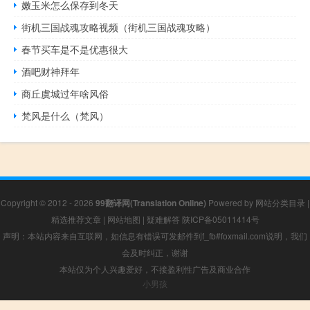
嫩玉米怎么保存到冬天
街机三国战魂攻略视频（街机三国战魂攻略）
春节买车是不是优惠很大
酒吧财神拜年
商丘虞城过年啥风俗
梵风是什么（梵风）
Copyright © 2012 - 2026
99翻译网(Translation Online)
Powered by
网站分类目录
|
精选推荐文章
|
网站地图
|
疑难解答
陕ICP备05011414号
声明：本站内容来自互联网，如信息有错误可发邮件到f_fb#foxmail.com说明，我们
会及时纠正，谢谢
本站仅为个人兴趣爱好，不接盈利性广告及商业合作
小男孩