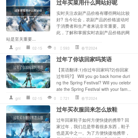
过年买菜用什么网站好呢
实时关注农副产品价格有哪些网站比较
好? 当今社会，农副产品的价格波动对
于消费者和生产者来说非常重要。因
此，了解和掌握实时农副产品价格的网
站是至关重要...
gnl
02-15
0
593
春节2024
过年了你该回家吗英语
【英语翻译:1)你过年回家吗?2)你回家
过年吗?】 Will you go back home duri
ng the Spring Festival? Will you celebr
ate the Spring Festival with your fam...
gnl
02-15
0
721
春节2024
过年买衣服回来怎么放鞋
过年回家鞋子如何方便快捷的携带? 回
家过年，我们总是带着很多东西，鞋子
也是其中之一。为了方便快捷地携带，