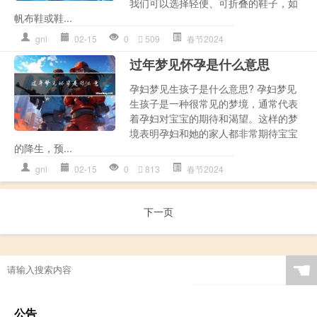
我们可以选择轻便、可折叠的鞋子，如
帆布鞋或鞋...
gnl
02-15
0
509
春节2024
过年梦见怀孕是什么意思
孕妇梦见生孩子是什么意思? 孕妇梦见
生孩子是一种很常见的梦境，通常代表
着孕妇对宝宝的期待和渴望。这样的梦
境表明孕妇和她的家人都非常期待宝宝
的降生，预...
gnl
02-15
0
813
春节2024
下一页
☚
公告