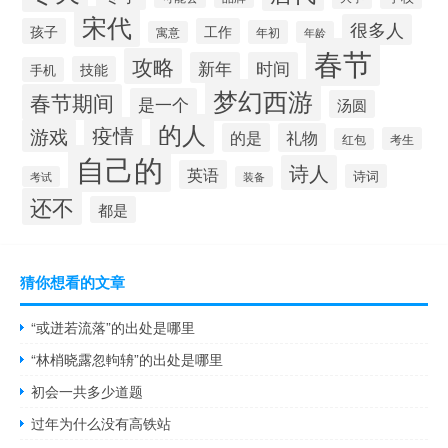
宋代
很多人
孩子
工作
年初
寓意
年龄
春节
攻略
新年
时间
技能
手机
梦幻西游
春节期间
是一个
汤圆
的人
疫情
游戏
的是
礼物
考生
红包
自己的
诗人
英语
诗词
考试
装备
还不
都是
猜你想看的文章
“或迸若流落”的出处是哪里
“林梢晓露忽軥辀”的出处是哪里
初会一共多少道题
过年为什么没有高铁站