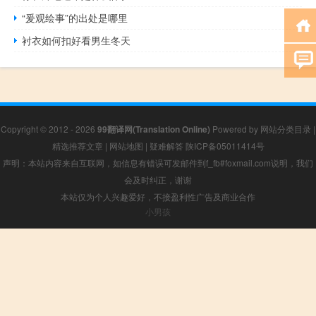
“爰观绘事”的出处是哪里
衬衣如何扣好看男生冬天
Copyright © 2012 - 2026
99翻译网(Translation Online)
Powered by
网站分类目录
|
精选推荐文章
|
网站地图
|
疑难解答
陕ICP备05011414号
声明：本站内容来自互联网，如信息有错误可发邮件到f_fb#foxmail.com说明，我们
会及时纠正，谢谢
本站仅为个人兴趣爱好，不接盈利性广告及商业合作
小男孩