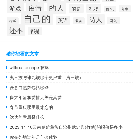
的人
疫情
游戏
的是
礼物
考生
红包
自己的
诗人
英语
诗词
考试
装备
还不
都是
猜你想看的文章
without escape 攻略
夷三族与诛九族哪个更严重（夷三族）
任意自然数包括哪些
多大年龄和爱情无关是真爱
春节重庆哪里最难忘的
达达的意思是什么
2023-11-10云南楚雄彝族自治州武定县(竹菌)的报价是多少
你在外地过年是什么体验