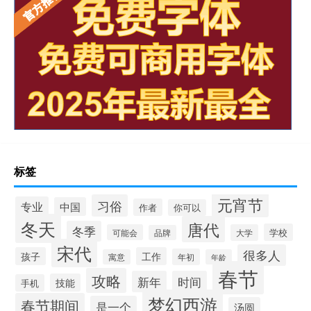
标签
元宵节
习俗
专业
中国
作者
你可以
冬天
唐代
冬季
学校
可能会
大学
品牌
宋代
很多人
孩子
工作
年初
寓意
年龄
春节
攻略
新年
时间
技能
手机
梦幻西游
春节期间
是一个
汤圆