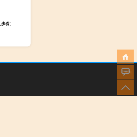
机步骤）
小男孩