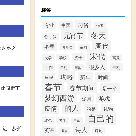
标签
习俗
专业
中国
作者
冬天
元宵节
你可以
唐代
冬季
可能会
上返乡之
品牌
宋代
孩子
学校
大学
寓意
很多人
工作
手机
年初
年龄
攻略
新年
时间
技能
春节
春节期间
是一个
由此固定下
梦幻西游
游戏
汤圆
的人
疫情
的是
礼物
自己的
考生
红包
考试
，进一步扩
诗人
英语
诗词
装备