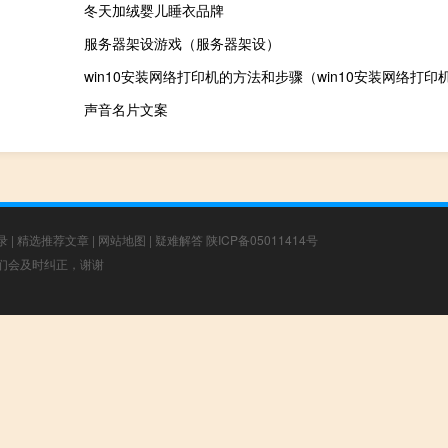
冬天加绒婴儿睡衣品牌
服务器架设游戏（服务器架设）
win10安装网络打印机的方法和步骤（win10安装网络打印
声音名片文案
录
|
精选推荐文章
|
网站地图
|
疑难解答
陕ICP备05011414号
，我们会及时纠正，谢谢