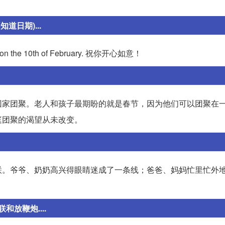
日期)...
n the 10th of February. 祝你开心如意！
回家团聚。老人和孩子最期盼的就是春节，因为他们可以团聚在
庭团聚的渴望从未改变。
联。爷爷、奶奶高兴得眼睛迷成了一条线；爸爸、妈妈忙里忙外
放鞭炮....