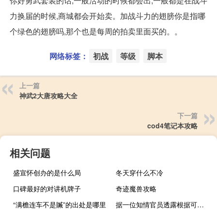
你好勇武套装的话,一般活动的时候都会出,一般都是在战斗
力换届的时候,商城都会开始卖。加战斗力的翅膀你是指哪
个绿色的翅膀吗,那个也是每周的拍卖里面买的。。
网络标签：
初战
等级
脚本
上一篇
神武2大唐攻略大全
下一篇
cod4笔记本攻略
相关问题
盛宣怀创办的是什么局
冬天穿什么不冷
口碑最好的对讲机牌子
奇迹魔兽攻略
“满檐连车不是贓”的出处是哪里
据一位知情官员透露根据可能的协议以色列将释放部分巴勒斯坦妇女和儿童