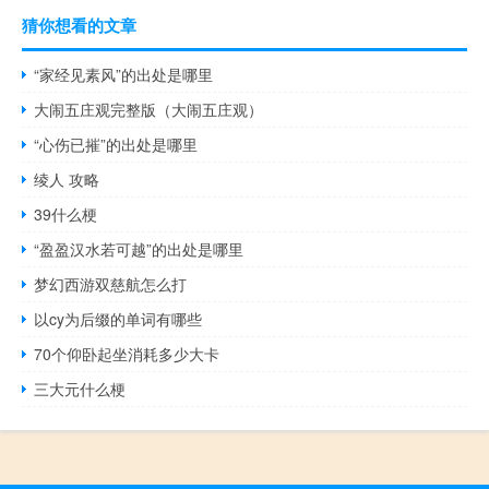
猜你想看的文章
“家经见素风”的出处是哪里
大闹五庄观完整版（大闹五庄观）
“心伤已摧”的出处是哪里
绫人 攻略
39什么梗
“盈盈汉水若可越”的出处是哪里
梦幻西游双慈航怎么打
以cy为后缀的单词有哪些
70个仰卧起坐消耗多少大卡
三大元什么梗