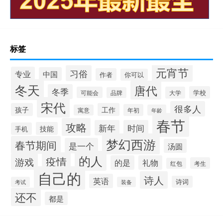
标签
元宵节
习俗
专业
中国
作者
你可以
冬天
唐代
冬季
学校
可能会
大学
品牌
宋代
很多人
孩子
工作
年初
寓意
年龄
春节
攻略
新年
时间
技能
手机
梦幻西游
春节期间
是一个
汤圆
的人
疫情
游戏
的是
礼物
考生
红包
自己的
诗人
英语
诗词
考试
装备
还不
都是