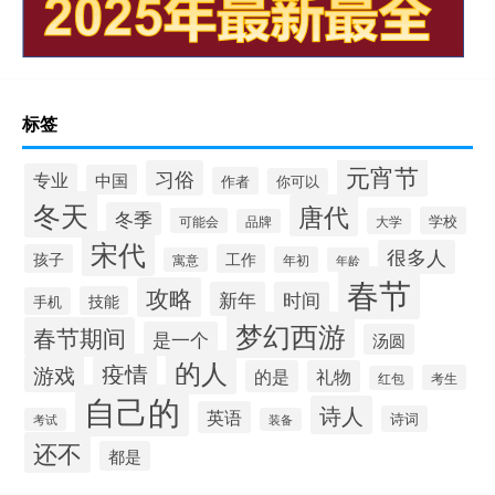
标签
元宵节
习俗
专业
中国
作者
你可以
冬天
唐代
冬季
学校
可能会
大学
品牌
宋代
很多人
孩子
工作
年初
寓意
年龄
春节
攻略
新年
时间
技能
手机
梦幻西游
春节期间
是一个
汤圆
的人
疫情
游戏
的是
礼物
考生
红包
自己的
诗人
英语
诗词
考试
装备
还不
都是