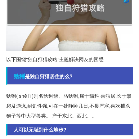
以下围绕“独自狩猎攻略”主题解决网友的困惑
猞猁
是独自狩猎居住的么?
猞猁( shē lì )别名猞猁狲、马猞猁,属于猫科 喜独居,长于攀
爬及游泳,耐饥性强,可在一处静卧几日,不畏严寒,喜欢捕杀
狍子等中大型兽类。 产于东北、西北、。
人可以无耻到什么地步?