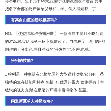
得不够用。生下儿子45天后,妻子在朋友圈发布遗言,要求
把名下全部的财产留给父母和儿子。旁人得知都... 丁。
有高自由度的游戏推荐吗?
NO.1【侠盗猎车:圣安地列斯】 一款高自由度且不吃配置
的游戏,说实话我第一反应就是它了。自由程度、剧情等都
制作的十分出色,并且游戏的“开发性”也不差,也就。
猞猁的技能?
.. 猞猁是一种生活在北极地区的大型猫科动物,它们有一些
独特的生存技能和特点,包括: 1. 优秀的视力:猞猁拥有非常
敏锐的视力,能够在极暗的环境中看清物体,甚至。
问道新区单人冲级攻略?