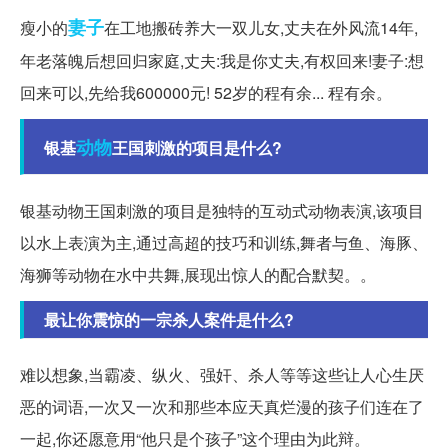
妻子
瘦小的
在工地搬砖养大一双儿女,丈夫在外风流14年,
年老落魄后想回归家庭,丈夫:我是你丈夫,有权回来!妻子:想
回来可以,先给我600000元! 52岁的程有余... 程有余。
动物
银基
王国刺激的项目是什么?
银基动物王国刺激的项目是独特的互动式动物表演,该项目
以水上表演为主,通过高超的技巧和训练,舞者与鱼、海豚、
海狮等动物在水中共舞,展现出惊人的配合默契。。
最让你震惊的一宗杀人案件是什么?
难以想象,当霸凌、纵火、强奸、杀人等等这些让人心生厌
恶的词语,一次又一次和那些本应天真烂漫的孩子们连在了
一起,你还愿意用“他只是个孩子”这个理由为此辩。