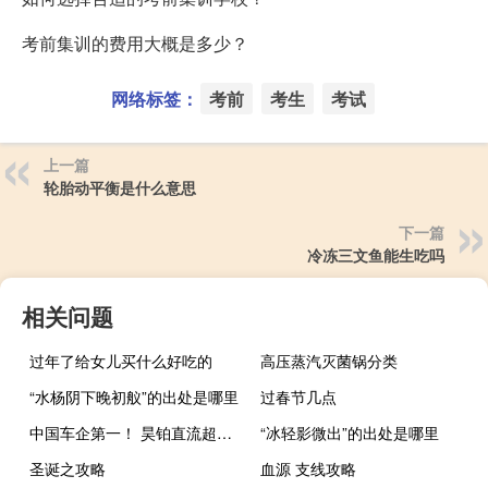
考前集训的费用大概是多少？
网络标签：
考前
考生
考试
上一篇
轮胎动平衡是什么意思
下一篇
冷冻三文鱼能生吃吗
相关问题
过年了给女儿买什么好吃的
高压蒸汽灭菌锅分类
“水杨阴下晚初舣”的出处是哪里
过春节几点
中国车企第一！ 昊铂直流超充桩数量达7084根
“冰轻影微出”的出处是哪里
圣诞之攻略
血源 支线攻略