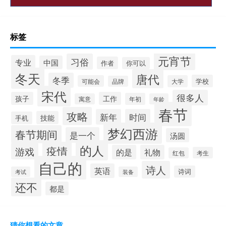
标签
元宵节
习俗
专业
中国
作者
你可以
冬天
唐代
冬季
学校
可能会
大学
品牌
宋代
很多人
孩子
工作
年初
寓意
年龄
春节
攻略
新年
时间
技能
手机
梦幻西游
春节期间
是一个
汤圆
的人
疫情
游戏
的是
礼物
考生
红包
自己的
诗人
英语
诗词
考试
装备
还不
都是
猜你想看的文章