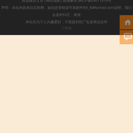
精选推荐文章
|
网站地图
|
疑难解答
陕ICP备05011414号
声明：本站内容来自互联网，如信息有错误可发邮件到f_fb#foxmail.com说明，我们
会及时纠正，谢谢
本站仅为个人兴趣爱好，不接盈利性广告及商业合作
小男孩