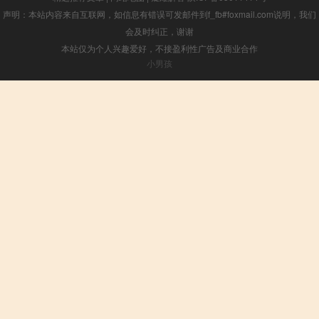
声明：本站内容来自互联网，如信息有错误可发邮件到f_fb#foxmail.com说明，我们
会及时纠正，谢谢
本站仅为个人兴趣爱好，不接盈利性广告及商业合作
小男孩