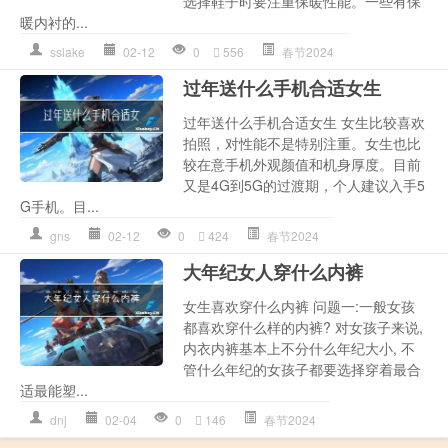
选择鞋子时要注重保暖性能。一些有保
暖内衬的...
sslake
02-12
0
556
春节2024
过年送什么手机合适女生
过年送什么手机合适女生 女生比较喜欢
拍照，对性能不是特别注重。女生也比
较在意手机外观颜值和机身厚度。目前
又是4G到5G的过渡期，个人建议入手5
G手机。目...
gns
02-12
0
424
春节2024
大年纪女人穿什么内裤
女生喜欢穿什么内裤 问题一:一般女孩
都喜欢穿什么样的内裤? 对女孩子来说,
内衣内裤基本上不分什么年纪大小, 不
管什么年纪的女孩子都要选择穿着最合
适最能塑...
dnj
02-04
0
146
春节2024