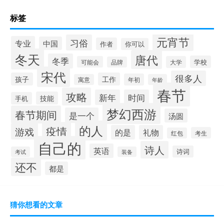
标签
元宵节
习俗
专业
中国
作者
你可以
冬天
唐代
冬季
学校
可能会
大学
品牌
宋代
很多人
孩子
工作
年初
寓意
年龄
春节
攻略
新年
时间
技能
手机
梦幻西游
春节期间
是一个
汤圆
的人
疫情
游戏
的是
礼物
考生
红包
自己的
诗人
英语
诗词
考试
装备
还不
都是
猜你想看的文章