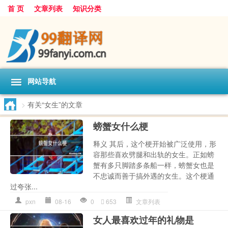
首 页
文章列表
知识分类
网站导航
>
有关“女生”的文章
螃蟹女什么梗
释义 其后，这个梗开始被广泛使用，形
容那些喜欢劈腿和出轨的女生。正如螃
蟹有多只脚踏多条船一样，螃蟹女也是
不忠诚而善于搞外遇的女生。这个梗通
过夸张...
pxn
08-16
0
653
文章列表
女人最喜欢过年的礼物是