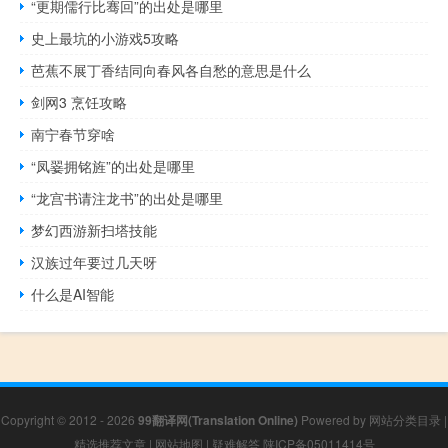
“更期儒行比骞回”的出处是哪里
史上最坑的小游戏5攻略
芭蕉不展丁香结同向春风各自愁的意思是什么
剑网3 烹饪攻略
南宁春节穿啥
“凤翣拥铭旌”的出处是哪里
“龙宫书请注龙书”的出处是哪里
梦幻西游新扫塔技能
汉族过年要过几天呀
什么是AI智能
Copyright © 2012 - 2026
99翻译网(Translation Online)
Powered by
网站分类目录
|
精选推荐文章
|
网站地图
|
疑难解答
陕ICP备05011414号