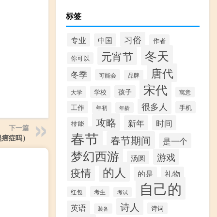
标签
习俗
专业
中国
作者
冬天
元宵节
你可以
唐代
冬季
可能会
品牌
宋代
孩子
学校
大学
寓意
很多人
工作
手机
年初
年龄
攻略
新年
时间
技能
下一篇
春节
春节期间
是癌症吗）
是一个
梦幻西游
游戏
汤圆
的人
疫情
的是
礼物
自己的
考生
红包
考试
诗人
英语
诗词
装备