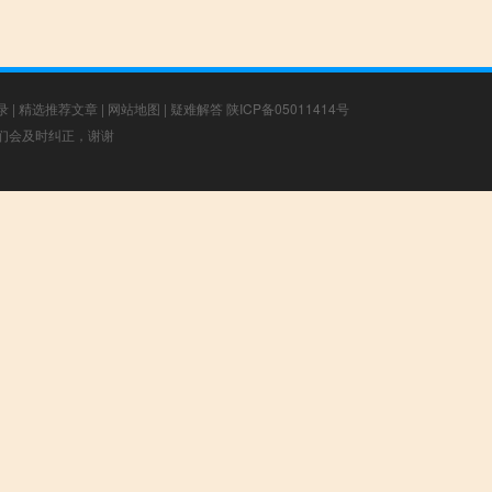
录
|
精选推荐文章
|
网站地图
|
疑难解答
陕ICP备05011414号
，我们会及时纠正，谢谢