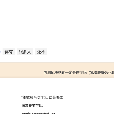
：
你有
很多人
还不
乳腺团块钙化一定是癌症吗（乳腺肿块钙化
“笙歌簇马吹”的出处是哪里
滴滴春节停吗
castle creeps攻略 39