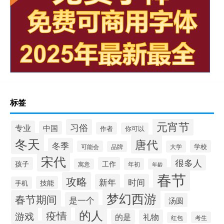
标签
元宵节
习俗
专业
中国
作者
你可以
冬天
唐代
冬季
学校
可能会
大学
品牌
宋代
很多人
孩子
工作
年初
寓意
年龄
春节
攻略
新年
时间
技能
手机
梦幻西游
春节期间
是一个
汤圆
的人
疫情
游戏
的是
礼物
考生
红包