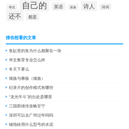
自己的
诗人
英语
诗词
考试
装备
还不
都是
猜你想看的文章
鱼缸里的鱼为什么都聚在一块
华文教育专业怎么样
冬天下雾么
缅族与彝族（缅族）
纪录片的创作模式有哪些
“龙光牛斗”的出处是哪里
三国群雄传攻略甘宁
深圳可以去广州过年吗吗
铺地砖用什么型号的水泥