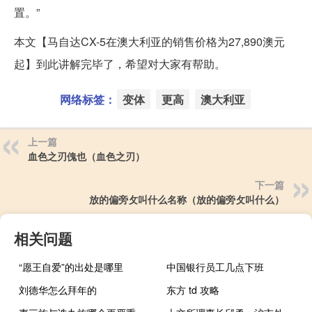
置。”
本文【马自达CX-5在澳大利亚的销售价格为27,890澳元
起】到此讲解完毕了，希望对大家有帮助。
网络标签：
变体
更高
澳大利亚
上一篇
血色之刃傀也（血色之刃）
下一篇
放的偏旁攵叫什么名称（放的偏旁攵叫什么）
相关问题
“愿王自爱”的出处是哪里
中国银行员工几点下班
刘德华怎么拜年的
东方 td 攻略