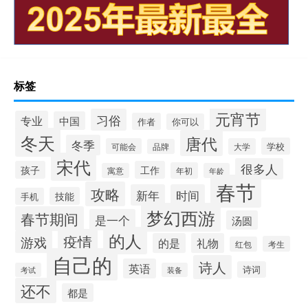
标签
元宵节
习俗
专业
中国
作者
你可以
冬天
唐代
冬季
学校
可能会
大学
品牌
宋代
很多人
孩子
工作
年初
寓意
年龄
春节
攻略
新年
时间
技能
手机
梦幻西游
春节期间
是一个
汤圆
的人
疫情
游戏
的是
礼物
考生
红包
自己的
诗人
英语
诗词
考试
装备
还不
都是