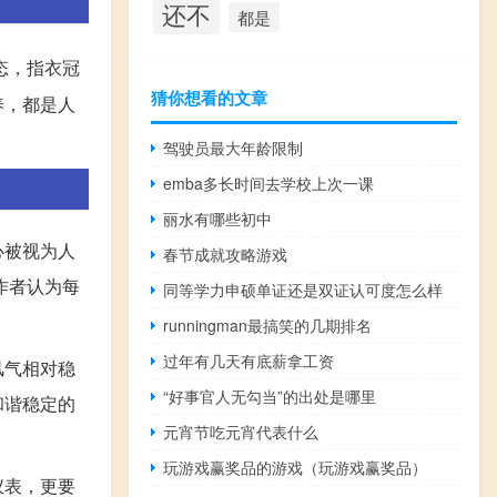
还不
都是
态，指衣冠
猜你想看的文章
养，都是人
驾驶员最大年龄限制
emba多长时间去学校上次一课
丽水有哪些初中
心被视为人
春节成就攻略游戏
作者认为每
同等学力申硕单证还是双证认可度怎么样
runningman最搞笑的几期排名
过年有几天有底薪拿工资
风气相对稳
“好事官人无勾当”的出处是哪里
和谐稳定的
元宵节吃元宵代表什么
玩游戏赢奖品的游戏（玩游戏赢奖品）
仪表，更要