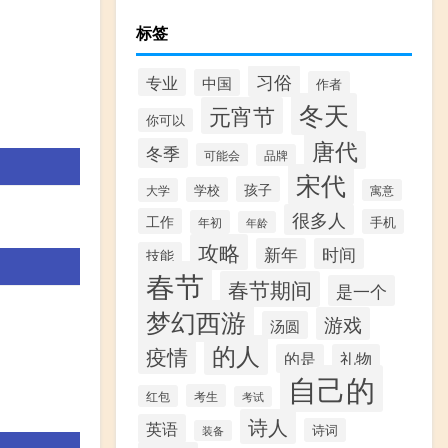
标签
习俗
专业
中国
作者
冬天
元宵节
你可以
唐代
冬季
可能会
品牌
宋代
孩子
学校
大学
寓意
很多人
工作
手机
年初
年龄
攻略
新年
时间
技能
春节
春节期间
是一个
梦幻西游
游戏
汤圆
的人
疫情
的是
礼物
自己的
考生
红包
考试
诗人
英语
诗词
装备