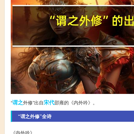
谓之
宋代
“
外修”出自
邵雍的《内外吟》。
“谓之外修”全诗
《内外吟》