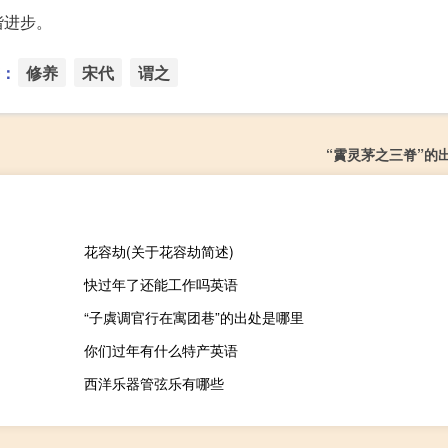
谐进步。
：
修养
宋代
谓之
“霣灵茅之三脊”的
花容劫(关于花容劫简述)
快过年了还能工作吗英语
“子虡调官行在寓团巷”的出处是哪里
你们过年有什么特产英语
西洋乐器管弦乐有哪些