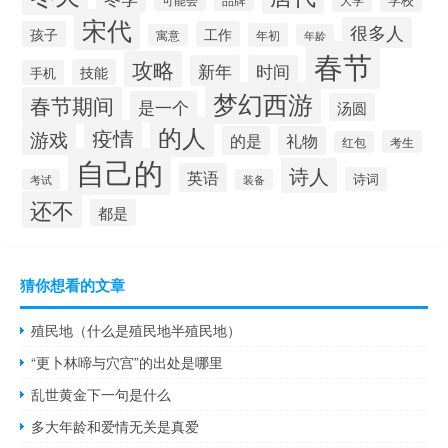
宋代
很多人
孩子
工作
年初
寓意
年龄
春节
攻略
新年
时间
技能
手机
梦幻西游
春节期间
是一个
汤圆
的人
疫情
游戏
的是
礼物
考生
红包
自己的
诗人
英语
诗词
考试
装备
还不
都是
猜你想看的文章
殖民地（什么是殖民地半殖民地）
“更卜林啼与穴宫”的出处是哪里
乱世黄金下一句是什么
多大年龄和爱情无关是真爱