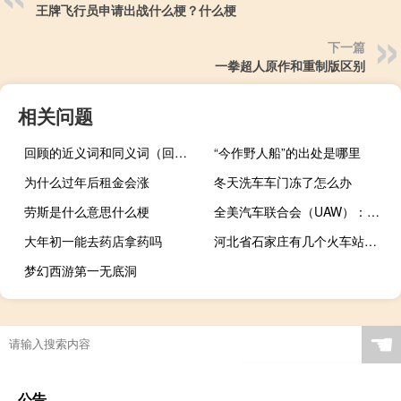
王牌飞行员申请出战什么梗？什么梗
下一篇
一拳超人原作和重制版区别
相关问题
回顾的近义词和同义词（回顾的近义词）
“今作野人船”的出处是哪里
为什么过年后租金会涨
冬天洗车车门冻了怎么办
劳斯是什么意思什么梗
全美汽车联合会（UAW）：本工会在美国三个州Mack Truck的会员们投票决定授权罢工
大年初一能去药店拿药吗
河北省石家庄有几个火车站（石家庄有几个火车站）
梦幻西游第一无底洞
☚
公告