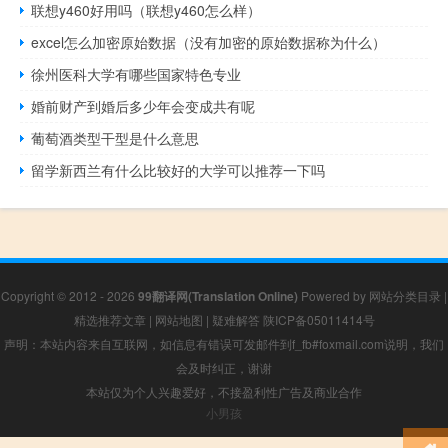
联想y460好用吗（联想y460怎么样）
excel怎么加密原始数据（没有加密的原始数据称为什么）
徐州医科大学有哪些国家特色专业
婚前财产到婚后多少年会变成共有呢
葡萄酒类型干型是什么意思
留学新西兰有什么比较好的大学可以推荐一下吗
Copyright © 2012 - 2026
99翻译网(Translation Online)
Powered by
网站分类目录
|
精选推荐文章
|
网站地图
|
疑难解答
陕ICP备05011414号
声明：本站内容来自互联网，如信息有错误可发邮件到f_fb#foxmail.com说明，我们
会及时纠正，谢谢
本站仅为个人兴趣爱好，不接盈利性广告及商业合作
小男孩