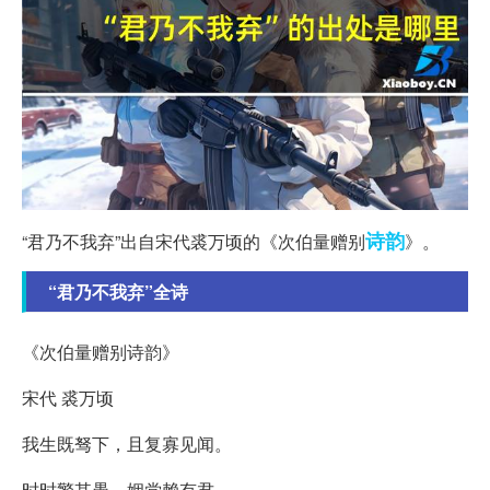
诗韵
“君乃不我弃”出自宋代裘万顷的《次伯量赠别
》。
“君乃不我弃”全诗
《次伯量赠别诗韵》
宋代 裘万顷
我生既驽下，且复寡见闻。
时时警其愚，姻党赖有君。