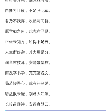
自惭将且疲，不足张此军。
君乃不我弃，欢然与同群。
愿学如之何，此志亦已勤。
正坐未知方，所得不足云。
人生所好杂，其力用是分。
词章末技耳，安能媲皇坟。
而况字书学，兀兀纂说文。
曷若鞭吾心，或有汗马勋。
请益恨未能，别君大江濆。
长吟昌黎诗，安得身登云。