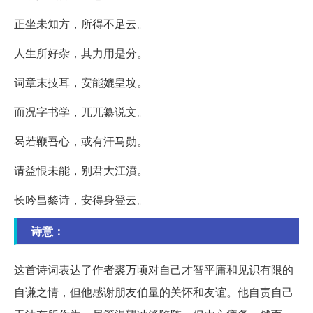
正坐未知方，所得不足云。
人生所好杂，其力用是分。
词章末技耳，安能媲皇坟。
而况字书学，兀兀纂说文。
曷若鞭吾心，或有汗马勋。
请益恨未能，别君大江濆。
长吟昌黎诗，安得身登云。
诗意：
这首诗词表达了作者裘万顷对自己才智平庸和见识有限的
自谦之情，但他感谢朋友伯量的关怀和友谊。他自责自己