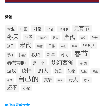
标签
元宵节
习俗
专业
中国
作者
你可以
冬天
唐代
冬季
学校
可能会
大学
品牌
宋代
很多人
孩子
工作
年初
寓意
年龄
春节
攻略
新年
时间
技能
手机
梦幻西游
春节期间
是一个
汤圆
的人
疫情
游戏
的是
礼物
考生
红包
自己的
诗人
英语
诗词
考试
装备
还不
都是
猜你想看的文章