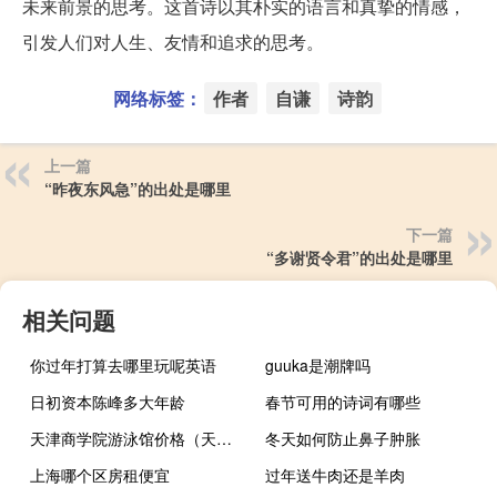
未来前景的思考。这首诗以其朴实的语言和真挚的情感，
引发人们对人生、友情和追求的思考。
网络标签：
作者
自谦
诗韵
上一篇
“昨夜东风急”的出处是哪里
下一篇
“多谢贤令君”的出处是哪里
相关问题
你过年打算去哪里玩呢英语
guuka是潮牌吗
日初资本陈峰多大年龄
春节可用的诗词有哪些
天津商学院游泳馆价格（天津商学院游泳馆）
冬天如何防止鼻子肿胀
上海哪个区房租便宜
过年送牛肉还是羊肉