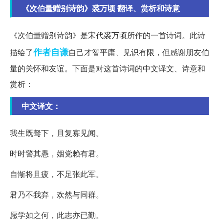
《次伯量赠别诗韵》裘万顷 翻译、赏析和诗意
《次伯量赠别诗韵》是宋代裘万顷所作的一首诗词。此诗
作者
自谦
描绘了
自己才智平庸、见识有限，但感谢朋友伯
量的关怀和友谊。下面是对这首诗词的中文译文、诗意和
赏析：
中文译文：
我生既驽下，且复寡见闻。
时时警其愚，姻党赖有君。
自惭将且疲，不足张此军。
君乃不我弃，欢然与同群。
愿学如之何，此志亦已勤。