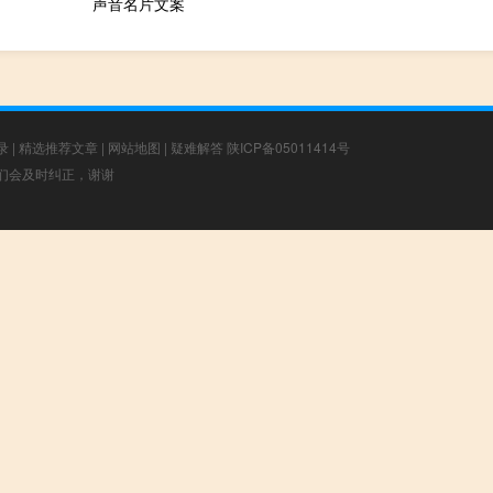
声音名片文案
录
|
精选推荐文章
|
网站地图
|
疑难解答
陕ICP备05011414号
，我们会及时纠正，谢谢