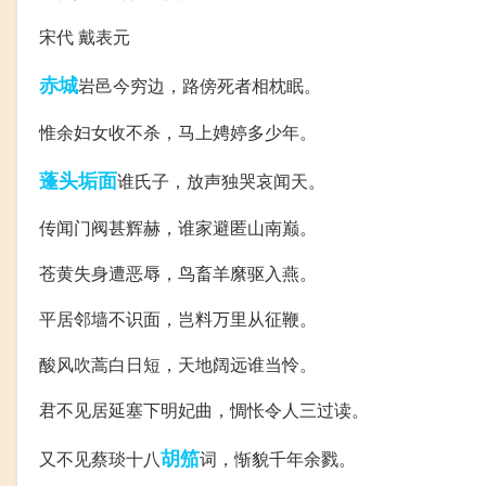
宋代 戴表元
赤城
岩邑今穷边，路傍死者相枕眠。
惟余妇女收不杀，马上娉婷多少年。
蓬头垢面
谁氏子，放声独哭哀闻天。
传闻门阀甚辉赫，谁家避匿山南巅。
苍黄失身遭恶辱，鸟畜羊縻驱入燕。
平居邻墙不识面，岂料万里从征鞭。
酸风吹蒿白日短，天地阔远谁当怜。
君不见居延塞下明妃曲，惆怅令人三过读。
胡笳
又不见蔡琰十八
词，惭貌千年余戮。