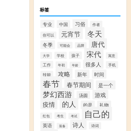
标签
习俗
专业
中国
作者
冬天
元宵节
你可以
唐代
冬季
可能会
品牌
宋代
孩子
学校
大学
寓意
很多人
工作
手机
年初
年龄
攻略
新年
时间
技能
春节
春节期间
是一个
梦幻西游
游戏
汤圆
的人
疫情
的是
礼物
自己的
考生
红包
考试
诗人
英语
诗词
装备