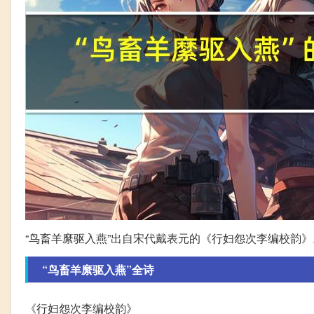
“鸟畜羊縻驱入燕”出自宋代戴表元的《行妇怨次李编校韵》
“鸟畜羊縻驱入燕”全诗
《行妇怨次李编校韵》