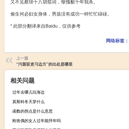
又不见蔡琰十八胡笳词，惭愧貌千年我杀。
偷生何必妇女身体，男孩没有成功一样忙忙碌碌。
* 此部分翻译来自Baidu，仅供参考
网络标签：
上一篇
“污茵驭吏习边方”的出处是哪里
相关问题
过年去哪儿玩海边
莫斯科冬天穿什么
函数的拐点是什么意思
刚丧偶的女人过年能拜年吗