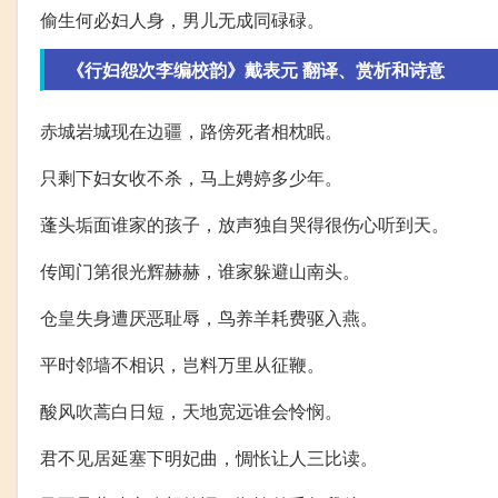
偷生何必妇人身，男儿无成同碌碌。
《行妇怨次李编校韵》戴表元 翻译、赏析和诗意
赤城岩城现在边疆，路傍死者相枕眠。
只剩下妇女收不杀，马上娉婷多少年。
蓬头垢面谁家的孩子，放声独自哭得很伤心听到天。
传闻门第很光辉赫赫，谁家躲避山南头。
仓皇失身遭厌恶耻辱，鸟养羊耗费驱入燕。
平时邻墙不相识，岂料万里从征鞭。
酸风吹蒿白日短，天地宽远谁会怜悯。
君不见居延塞下明妃曲，惆怅让人三比读。