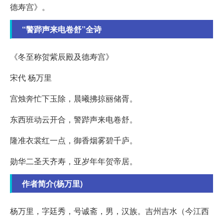
德寿宫》。
“警跸声来电卷舒”全诗
《冬至称贺紫辰殿及德寿宫》
宋代 杨万里
宫烛奔忙下玉除，晨曦拂掠丽储胥。
东西班动云开合，警跸声来电卷舒。
隆准衣裳红一点，御香烟雾碧千庐。
勋华二圣天齐寿，亚岁年年贺帝居。
作者简介(杨万里)
杨万里，字廷秀，号诚斋，男，汉族。吉州吉水（今江西