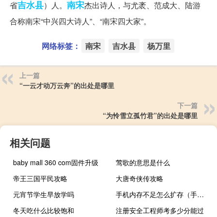
吉水县
南宋
省
）人。
杰出诗人，与尤袤、范成大、陆游
合称南宋“中兴四大诗人”、“南宋四大家”。
网络标签：
南宋
吉水县
杨万里
上一篇
“一云才动万云奔”的出处是哪里
下一篇
“为怜雪立孤竹君”的出处是哪里
相关问题
baby mall 360 com固件升级
莺歌的意思是什么
帝王三国平民攻略
大唐奇侠传攻略
元宵节学生早放学吗
手机内存不足怎么扩存（手机内存不足怎么扩展）
冬天吃什么比较饱和
注册安全工程师考多少分能过