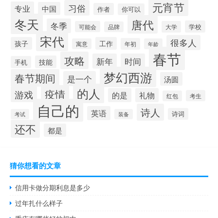
元宵节
习俗
专业
中国
作者
你可以
冬天
唐代
冬季
学校
可能会
大学
品牌
宋代
很多人
孩子
工作
年初
寓意
年龄
春节
攻略
新年
时间
技能
手机
梦幻西游
春节期间
是一个
汤圆
的人
疫情
游戏
的是
礼物
考生
红包
自己的
诗人
英语
诗词
考试
装备
还不
都是
猜你想看的文章
信用卡做分期利息是多少
过年扎什么样子