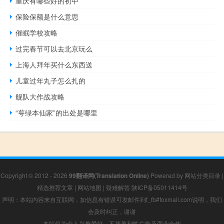
重庆有哪些好的初中
保险保额是什么意思
催眠学校攻略
过完春节可以去北京玩么
上海人拜年买什么东西送
儿童过年丸子怎么扎的
舰队大作战攻略
“萼绿本仙家”的出处是哪里
Copyright © 2012 - 2026
99翻译网(Translation Online)
Powered by
网站分类目录
|
精选推荐文章
|
网站地图
|
疑难解答
陕ICP备05011414号
声明：本站内容来自互联网，如信息有错误可发邮件到f_fb#foxmail.com说明，我们
会及时纠正，谢谢
本站仅为个人兴趣爱好，不接盈利性广告及商业合作