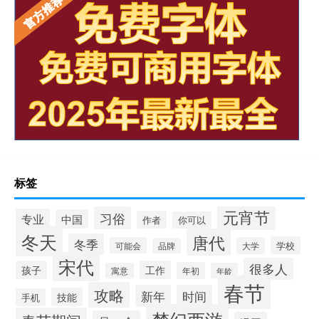
标签
元宵节
习俗
专业
中国
作者
你可以
冬天
唐代
冬季
学校
可能会
大学
品牌
宋代
很多人
孩子
工作
年初
寓意
年龄
春节
攻略
新年
时间
技能
手机