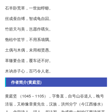
石羊卧荒草，一世如蜉蝣。
丝成蚕自缚，智成龟自囚。
竹箭天与美，岂愿作嚆矢。
匏枯中笙竽，不用系墙隅。
土偶与木偶，未用相贤愚。
革辙要合道，覆车还不好。
木讷赤子心，百巧令人老。
作者简介(黄庭坚)
黄庭坚 （1045－1105），字鲁直，自号山谷道人，晚号
涪翁，又称豫章黄先生，汉族，洪州分宁（今江西修水）
人。北宋诗人、词人、书法家，为盛极一时的江西诗派开