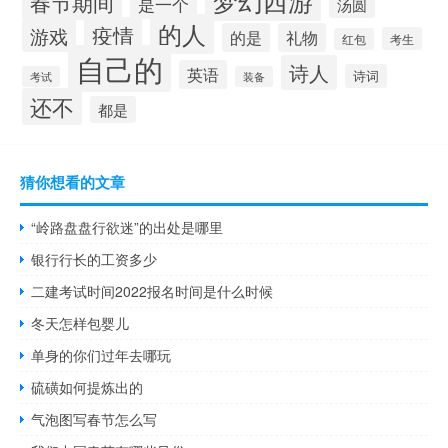
梦幻西游
春节期间
是一个
汤圆
的人
疫情
游戏
的是
礼物
考生
红包
自己的
诗人
英语
诗词
考试
装备
还不
都是
猜你想看的文章
“岭路盘盘行欲迷”的出处是哪里
银行行长的工资多少
二建考试时间2022报名时间是什么时候
冬天怎样包婴儿
单身的你们过年去哪玩
硫磺如何提炼出的
气泡图写春节怎么写