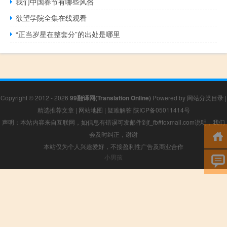
我们中国春节有哪些风俗
欲望学院全集在线观看
“正当岁星在整套分”的出处是哪里
Copyright © 2012 - 2026
99翻译网(Translation Online)
Powered by
网站分类目录
|
精选推荐文章
|
网站地图
|
疑难解答
陕ICP备05011414号
声明：本站内容来自互联网，如信息有错误可发邮件到f_fb#foxmail.com说明，我们
会及时纠正，谢谢
本站仅为个人兴趣爱好，不接盈利性广告及商业合作
小男孩