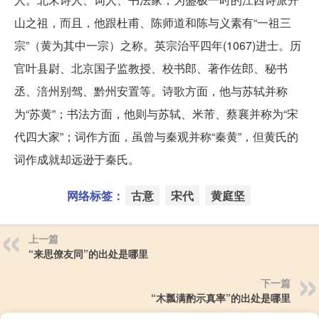
山之祖，而且，他跟杜甫、陈师道和陈与义素有“一祖三
宗”（黄为其中一宗）之称。英宗治平四年(1067)进士。历
官叶县尉、北京国子监教授、校书郎、著作佐郎、秘书
丞、涪州别驾、黔州安置等。诗歌方面，他与苏轼并称
为“苏黄”；书法方面，他则与苏轼、米芾、蔡襄并称为“宋
代四大家”；词作方面，虽曾与秦观并称“秦黄”，但黄氏的
词作成就却远逊于秦氏。
网络标签：
古意
宋代
黄庭坚
上一篇
“来思僚友同”的出处是哪里
下一篇
“木瓢满酌示真率”的出处是哪里