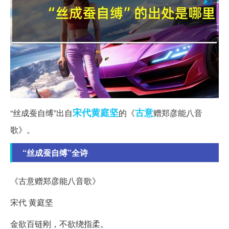
宋代
黄庭坚
古意
“丝成蚕自缚”出自
的《
赠郑彦能八音
歌》。
“丝成蚕自缚”全诗
《古意赠郑彦能八音歌》
宋代 黄庭坚
金欲百链刚，不欲绕指柔。