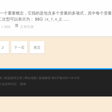
一个重要概念，它指的是包含多个变量的多项式，其中每个变量
以表示为： $$Q（x_1, x_2, ......
868
文章列表
2
下一页
尾页
录
|
精选推荐文章
|
网站地图
|
疑难解答
陕ICP备05011414号
，我们会及时纠正，谢谢