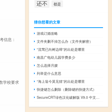
还不
都是
猜你想看的文章
游戏订婚攻略
考信息：
文件夹删不掉怎么办（文件夹解密）
“流莺已向树边啼”的出处是哪里
南昌广电幼儿园学费多少
怎么选择月嫂
列举是什么意思
“海上翁今莫见猜”的出处是哪里
多数学校要求
快捷键怎么删除（删除键的快捷方式）
SecureCRT绿色汉化破解版 V9.0 中文免费版（SecureCRT绿色汉化破解版 V9.0 中文免费版功能简介）