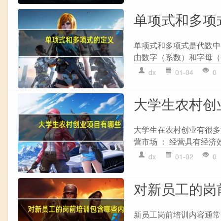
单项式和多项
单项式和多项式是代数中的
由数字（系数）和字母（
dx
01-04
0
大学生农村创
大学生在农村创业有很多
营市场 ： 经营具有经济
dx
01-02
0
对新员工的岗
新员工岗前培训内容通常包