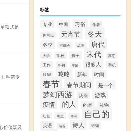
标签
习俗
专业
中国
作者
：单项式是
冬天
元宵节
你可以
唐代
冬季
可能会
品牌
宋代
孩子
学校
大学
寓意
很多人
工作
手机
年初
年龄
攻略
新年
时间
技能
. 种苗专
春节
春节期间
是一个
梦幻西游
游戏
汤圆
的人
疫情
的是
礼物
自己的
考生
红包
考试
诗人
英语
诗词
装备
核心价值观及