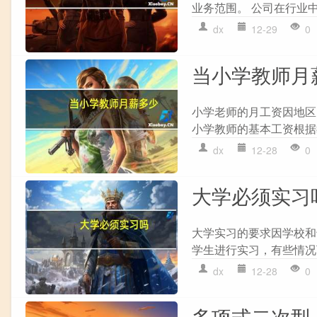
业务范围。 公司在行业中
dx
12-29
0
当小学教师月
小学老师的月工资因地区
小学教师的基本工资根据
dx
12-28
0
大学必须实习
大学实习的要求因学校和专
学生进行实习，有些情况
dx
12-28
0
多项式二次型