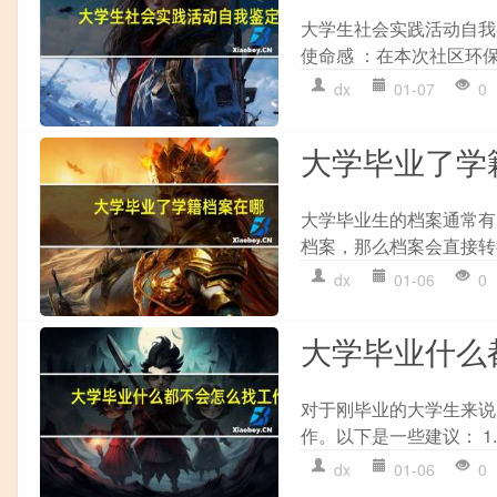
大学生社会实践活动自我鉴
使命感 ：在本次社区环保
dx
01-07
0
大学毕业了学
大学毕业生的档案通常有
档案，那么档案会直接转往该
dx
01-06
0
大学毕业什么
对于刚毕业的大学生来说
作。以下是一些建议： 1.
dx
01-06
0