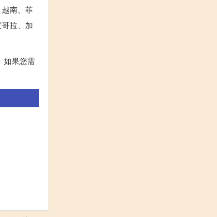
、越南、菲
安哥拉、加
。如果您需