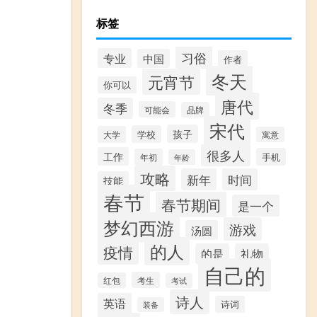
标签
习俗
专业
中国
作者
冬天
元宵节
你可以
唐代
冬季
可能会
品牌
宋代
孩子
学校
大学
寓意
很多人
工作
手机
年初
年龄
攻略
新年
时间
技能
春节
春节期间
是一个
梦幻西游
游戏
汤圆
的人
疫情
的是
礼物
自己的
考生
红包
考试
诗人
英语
诗词
装备