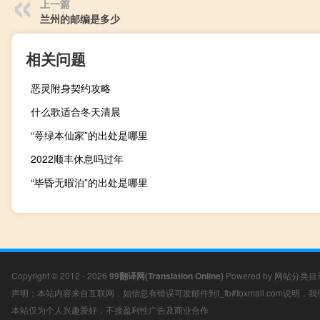
上一篇
兰州的邮编是多少
相关问题
恶灵附身契约攻略
什么歌适合冬天清晨
“萼绿本仙家”的出处是哪里
2022顺丰休息吗过年
“毕昏无暇泊”的出处是哪里
Copyright © 2012 - 2026
99翻译网(Translation Online)
Powered by
网站分类目
声明：本站内容来自互联网，如信息有错误可发邮件到f_fb#foxmail.com说明
本站仅为个人兴趣爱好，不接盈利性广告及商业合作