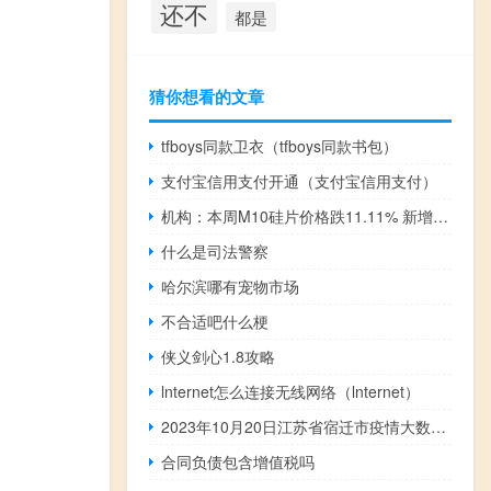
还不
都是
猜你想看的文章
tfboys同款卫衣（tfboys同款书包）
支付宝信用支付开通（支付宝信用支付）
机构：本周M10硅片价格跌11.11% 新增N型182单晶硅片报价2.5元/片
什么是司法警察
哈尔滨哪有宠物市场
不合适吧什么梗
侠义剑心1.8攻略
lnternet怎么连接无线网络（lnternet）
2023年10月20日江苏省宿迁市疫情大数据-今日/今天疫情全网搜索最新实时消息动态情况通知播报
合同负债包含增值税吗