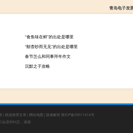
青岛电子发
“食鱼味在鲜”的出处是哪里
“頫杳眇而无见”的出处是哪里
春节怎么和同事拜年作文
沉默之子攻略
录
|
精选推荐文章
|
网站地图
|
疑难解答
陕ICP备05011414号
，我们会及时纠正，谢谢