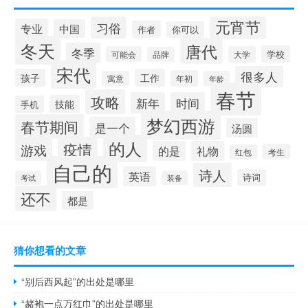
元宵节
习俗
专业
中国
作者
你可以
冬天
唐代
冬季
学校
可能会
大学
品牌
宋代
很多人
孩子
工作
年初
寓意
年龄
春节
攻略
新年
时间
技能
手机
梦幻西游
春节期间
是一个
汤圆
的人
疫情
游戏
的是
礼物
考生
红包
自己的
诗人
英语
诗词
考试
装备
还不
都是
猜你想看的文章
“别后西风起”的出处是哪里
“赭袍一点万红巾”的出处是哪里