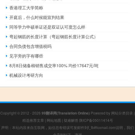
香港理工大学简称
开庭后，什么时候能宣判结果
同等学力申硕单证还是双证认可度怎么样
弯起钢筋的长度计算（弯起钢筋长度计算公式）
合同负债包含增值税吗
见字旁的字有哪些
8月8日储备棉销售成交率100% 均价17647元/吨
机械设计考研方向
Copyright © 2012 - 2026
99翻译网(Translation Online)
Powered by
网站分类目录
|
精选推荐文章
|
网站地图
|
疑难解答
陕ICP备05011414号
声明：本站内容来自互联网，如信息有错误可发邮件到f_fb#foxmail.com说明，我们
会及时纠正，谢谢